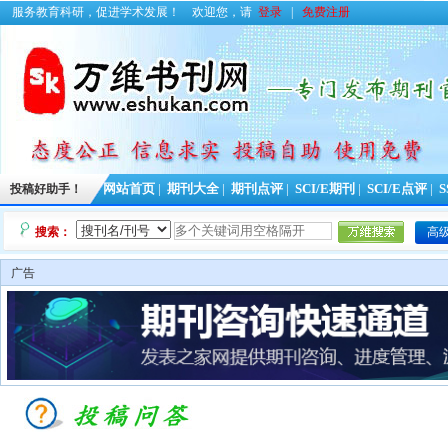
服务教育科研，促进学术发展！
欢迎您，请
登录
|
免费注册
投稿好助手！
网站首页
|
期刊大全
|
期刊点评
|
SCI/E期刊
|
SCI/E点评
|
S
搜索：
高
广告