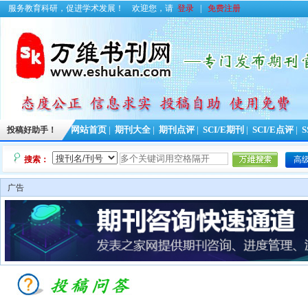
服务教育科研，促进学术发展！
欢迎您，请
登录
|
免费注册
投稿好助手！
网站首页
|
期刊大全
|
期刊点评
|
SCI/E期刊
|
SCI/E点评
|
S
搜索：
高
广告