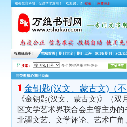
服务教育科研，促进学术发展！
欢迎您，请
登录
|
免费注册
投稿好助手！
网站首页
|
期刊大全
|
期刊点评
|
SCI/E期刊
|
SCI/
搜索：
同类型核心期刊页面
1
金钥匙(汉文、蒙古文)（
《金钥匙(汉文、蒙古文)》（双
区文学艺术界联合会主管主办的
北疆文艺、文学评论、艺术广角