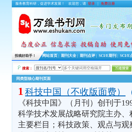
服务教育科研，促进学术发展！
欢迎您，请
登录
|
免费注册
投稿好助手！
网站首页
|
期刊大全
|
期刊点评
|
SCI/E期刊
|
SCI/
搜索：
同类型核心期刊页面
1
科技中国（不收版面费）
《科技中国》（月刊）创刊于19
科学技术发展战略研究院主办、
主要栏目；科技政策、观点与观