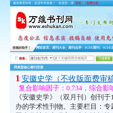
服务教育科研，促进学术发展！
欢迎您，请
登录
|
免费注册
投稿好助手！
网站首页
|
期刊大全
|
期刊点评
|
SCI/E期刊
|
SCI/
搜索：
同类型核心期刊页面
1
安徽史学（不收版面费审
复合影响因子：0.734，综合影响
《安徽史学》（双月刊）创刊于1
办的学术性刊物。主要栏目：专