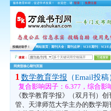
服务教育科研，促进学术发展！
欢迎您，请
登录
|
免费注册
投稿好助手！
网站首页
|
期刊大全
|
期刊点评
|
SCI/E期刊
|
SCI/
搜索：
同类型核心期刊页面
1
数学教育学报
（Email投稿
复合影响因子：6.377，综合影响
《数学教育学报》（双月刊）创刊
管、天津师范大学主办的数学期