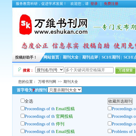
服务教育科研，促进学术发展！
欢迎您，请
登录
|
免费注册
投稿好助手！
网站首页
|
期刊大全
|
期刊点评
|
SCI/E期刊
|
SCI/
搜索：
您的位置：
万维书刊网
>>
期刊大全
首字母为
P
的报刊
全选
Proceedings of th
Email投稿
Proceedings o
Proceedings of th
官网投稿
Proceedings o
Proceedings of th
停刊
Proceedings o
Proceedings of th
Email投稿
Problems of I