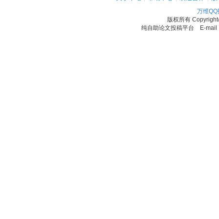
万维Q
版权所有
Copyrigh
纯自助论文投稿平台 E-mail：11