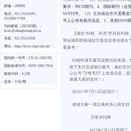
邮编：200082
要求：同CN期刊。4、国际期刊（这里
SSN刊号。（2）主办或合作方需要
电话：021-55216165；
55210011*458
号上公布有相关信息。5、其他ISS
刊内邮箱（202505期）：
hcxw@chinajournal.net.cn
【请在“纠错、补充”栏目处纠
传真：021-55214320
等征稿和投稿须知方面信息变动请在“
网址：
https://hcxw.cbpt.cnki.net
看参考！
国内统一刊号：CN 31-1361/TQ
纠错时请尽量写清楚信息来源，
国际标准刊号：ISSN 1001-7054
留下支付宝或银行账号，最好支付
公众号“万维书刊”上发送信息，
邮发代码：4-238
谢谢大家的支持！）
定价：15元/期
自2017年7月13日起实行！
谢谢大家一直以来的关心和支持
万维书刊网
2017
年
7
月
12
日
星期三