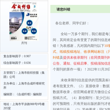
请您纠错
各位老师、同学们好：
全站一万多个期刊，我们都是每
间，其间肯定会有变更了的期刊信息
月刊
错！为表感谢，凡对国内期刊以下
10
式、纸稿投稿地址、收录网站标注（
复合影响因子：0.907
纠错
及
提供未收录期刊（在同类期刊
综合影响因子：0.636
公告、通知、征稿启事、投稿须知信
个期刊的算作一项）！2022年11月28
主管部门：上海市纺织控股（集
团）公司
未收录期刊信息提供的范围及标
主办单位：上海市合成纤维研究
者有批复文件。
（2）直接收录：数
所
数据库收录，但官网或者官方微信公
编辑部：《合成纤维》编辑部
投稿方式。
（4）新创期刊：至少已
的可预期性，只有开始出版的新刊才
地址：上海市平凉路988号9号楼
205室
刊准印证号。
（2）其他要求：同CN