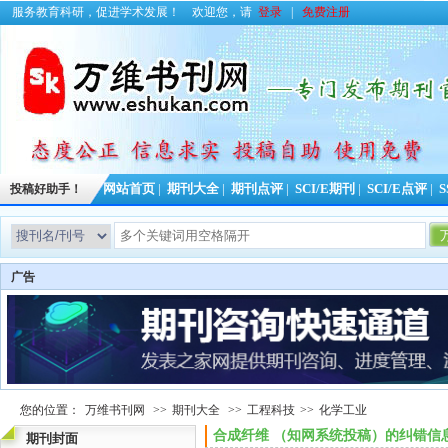
服务教育科研，促进学术发展！
欢迎您，请
登录
|
免费注册
投稿好助手！
网站首页
|
期刊大全
|
期刊点评
|
SCI/E期刊
|
SCI/E点评
|
S
广告
您的位置：
万维书刊网
>>
期刊大全
>>
工程科技
>>
化学工业
合成纤维 （知网系统投稿）的纠错信
期刊封面