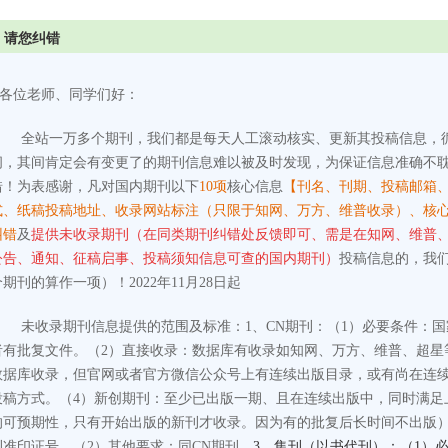
请您纠错
各位老师、同学们好：
全站一万多个期刊，我们都是每天人工滚动核实、更新其投稿信息，
间，其间肯定会有变更了的期刊信息难以被及时发现，为保证信息准确不
错！为表感谢，凡对国内期刊以下
10项
核心信息
【刊名、刊期、投稿邮箱
式、纸稿投稿地址、收录网站标注（只限于知网、万方、维普收录）、核
纠错
及
提供未收录期刊（在同类期刊纠错处反馈即可、需是在知网、维普
公告、通知、征稿启事、投稿须知信息可查的国内期刊）
投稿信息的，我
个期刊的算作一项）！2022年11月28日起
未收录期刊信息提供的范围及标准：
1、CN期刊：
（1）必要条件：
者有批复文件。
（2）直接收录：数据库有收录如知网、万方、维普、超星
数据库收录，但官网或者官方微信公众号上有连续出版目录，或有尚在连
投稿方式。
（4）新创期刊：至少已出版一期、且在连续出版中，同时满足
的可预期性，只有开始出版的新刊才收录。因为有的批复后长时间不出版
刊准印证号。
（2）其他要求：同CN期刊。
3、集刊（以书代刊）：（1）必