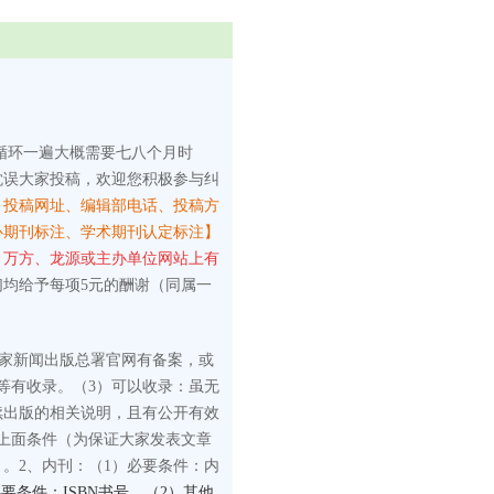
循环一遍大概需要七八个月时
耽误大家投稿，欢迎您积极参与纠
、投稿网址、编辑部电话、投稿方
心期刊标注、学术期刊认定标注】
、万方、龙源或主办单位网站上有
们均给予每项5元的酬谢（同属一
国家新闻出版总署官网有备案，或
等有收录。
（3）可以收录：虽无
续出版的相关说明，且有公开有效
上面条件（为保证大家发表文章
）。
2、内刊：
（1）必要条件：内
要条件：ISBN书号。（2）其他