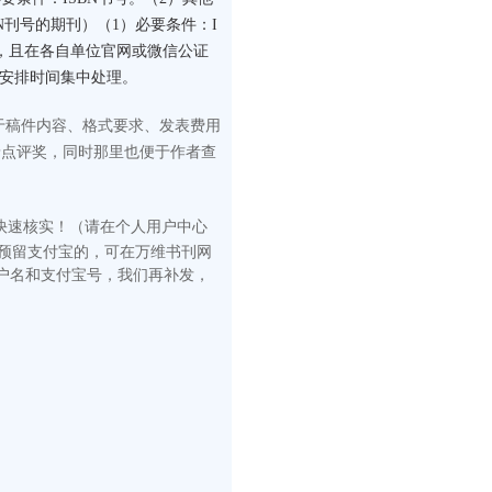
N刊号的期刊）（1）必要条件：I
构，且在各自单位官网或微信公证
门安排时间集中处理。
于稿件内容、格式要求、发表费用
予点评奖，同时那里也便于作者查
快速核
实！（请在
个人用户中心
有预留支付宝的，可在万维书刊网
户名和支付宝号，我们再补发，