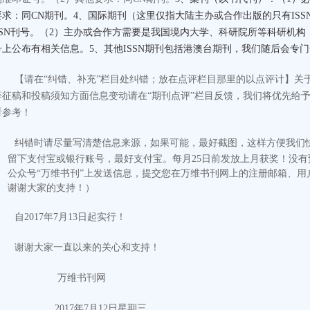
要求：同CN期刊。4、国际期刊（这里仅指大陆主办或合作出版的只有ISS
SSN刊号。（2）主办或合作方需要是我国境内大学、科研院所等科研机
号上公布有相关信息。5、其他ISSN期刊包括港澳台期刊，我们随后会专
【请在“纠错、补充”栏目处纠错；放在点评栏目那里的以点评计
】
关
等征稿和投稿须知方面信息变动请在“期刊点评”栏目反馈，我们将优先给
看参考！
纠错时请尽量写清楚信息来源，如果可能，最好截图，这样方便我们
留下支付宝或银行账号，最好支付宝。每月25日前发放上月获奖！没
公众号“万维书刊”上发送信息，提交您在万维书刊网上的注册邮箱、用
谢谢大家的支持！）
自2017年7月13日起实行！
谢谢大家一直以来的关心和支持！
万维书刊网
2017
年
7
月
12
日
星期三