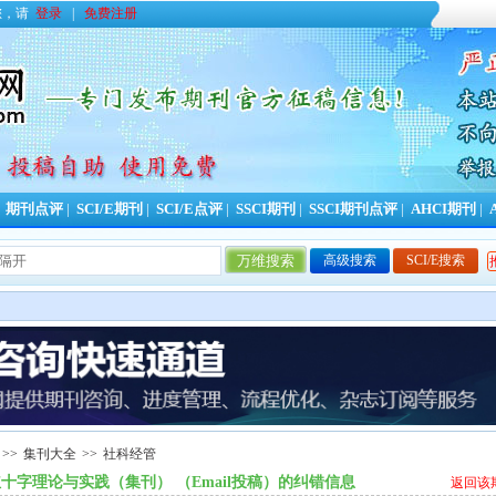
您，请
登录
|
免费注册
|
期刊点评
|
SCI/E期刊
|
SCI/E点评
|
SSCI期刊
|
SSCI期刊点评
|
AHCI期刊
|
高级搜索
SCI/E搜索
今日更新期刊信息
157
条，本周累计更新
7
>>
集刊大全
>>
社科经管
十字理论与实践（集刊） （Email投稿）的纠错信息
返回该