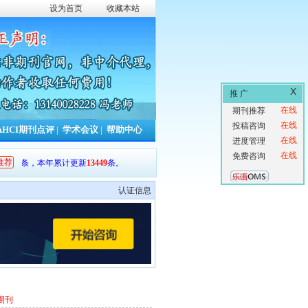
设为首页
收藏本站
X
推 广
在线
期刊推荐
在线
投稿咨询
AHCI期刊点评
|
学术会议
|
帮助中心
在线
进度管理
在线
免费咨询
推荐
53
条，本年累计更新
13449
条。
认证信息
期刊