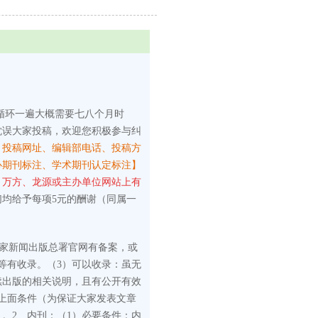
循环一遍大概需要七八个月时
耽误大家投稿，欢迎您积极参与纠
、投稿网址、编辑部电话、投稿方
心期刊标注、学术期刊认定标注】
、万方、龙源或主办单位网站上有
们均给予每项5元的酬谢（同属一
国家新闻出版总署官网有备案，或
等有收录。
（3）可以收录：虽无
续出版的相关说明，且有公开有效
上面条件（为保证大家发表文章
）。
2、内刊：
（1）必要条件：内