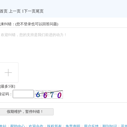
首页 上一页 1
下一页
尾页
我来纠错：(您不登录也可以回答问题)
[最多5张]
验证码：
本站
|
帮助中心
|
欢迎合作
|
版权所有
|
免责声明
|
用户反馈
|
期刊知识
|
开