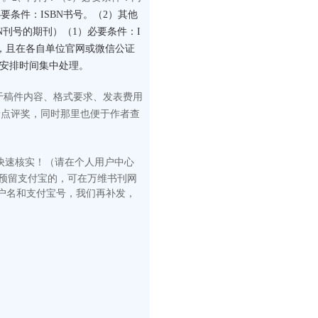
要条件：ISBN书号。（2）其他
N刊号的期刊）（1）必要条件：I
构，且在各自单位官网或微信公证
门安排时间集中处理。
于稿件内容、格式要求、发表费用
予点评奖，同时那里也便于作者查
快速核
实！（请在
个人用户中心
有预留支付宝的，可在万维书刊网
户名和支付宝号，我们再补发，