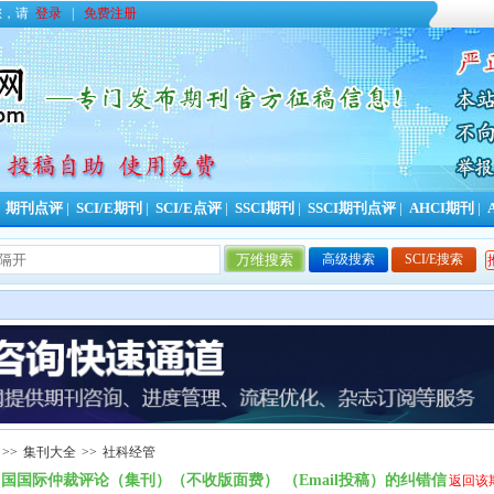
您，请
登录
|
免费注册
|
期刊点评
|
SCI/E期刊
|
SCI/E点评
|
SSCI期刊
|
SSCI期刊点评
|
AHCI期刊
|
高级搜索
SCI/E搜索
>>
集刊大全
>>
社科经管
国国际仲裁评论（集刊）（不收版面费） （Email投稿）的纠错信
返回该