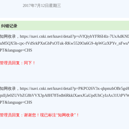
2017
年
7
月
12
日
星期三
纠错记录
知网收录，https://navi.cnki.net/knavi/detail?p=sVfQiybYFR6I4lz-7UxAd
auM5QX5h-cpc-fVdSrkPXnGbPxOTuk-RKw5520Oa6G9-4pWGzXPYv_nFwuV
PT&language=CHS
管理员回复：同下！
知网收录，https://navi.cnki.net/knavi/detail?p=PKPO26V3x-qhpmzbOBr5
gnlIjJe0ZUVbZG8hVVX3pA8H78Tedh6RkklXaexJGaUpdUhCyIzAx31UtPV
PT&language=CHS
管理员回复：谢谢您！现已标注“知网收录”！