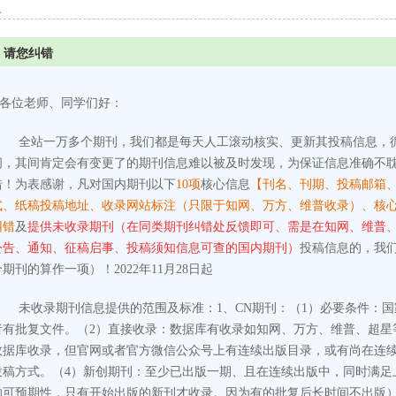
息
请您纠错
各位老师、同学们好：
全站一万多个期刊，我们都是每天人工滚动核实、更新其投稿信息，
间，其间肯定会有变更了的期刊信息难以被及时发现，为保证信息准确不
错！为表感谢，凡对国内期刊以下
10项
核心信息
【刊名、刊期、投稿邮箱
式、纸稿投稿地址、收录网站标注（只限于知网、万方、维普收录）、核
纠错
及
提供未收录期刊（在同类期刊纠错处反馈即可、需是在知网、维普
公告、通知、征稿启事、投稿须知信息可查的国内期刊）
投稿信息的，我
个期刊的算作一项）！2022年11月28日起
未收录期刊信息提供的范围及标准：
1、CN期刊：
（1）必要条件：
者有批复文件。
（2）直接收录：数据库有收录如知网、万方、维普、超星
数据库收录，但官网或者官方微信公众号上有连续出版目录，或有尚在连
投稿方式。
（4）新创期刊：至少已出版一期、且在连续出版中，同时满足
的可预期性，只有开始出版的新刊才收录。因为有的批复后长时间不出版