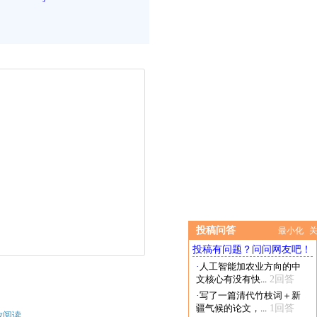
投稿问答
最小化
投稿有问题？问问网友吧！
·
人工智能加农业方向的中
文核心有没有快...
2回答
·
写了一篇清代竹枝词＋新
疆气候的论文，...
1回答
放阅读