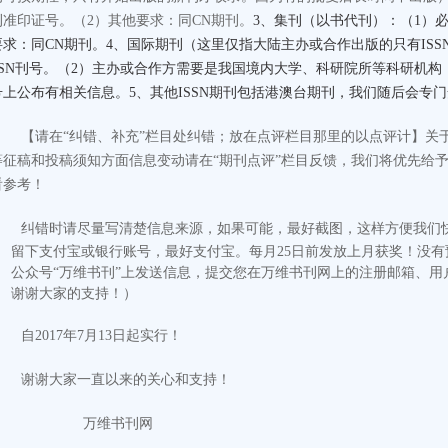
刊准印证号。
（2）其他要求：同CN期刊。
3、集刊（以书代刊）：（1）必
要求：同CN期刊。4、国际期刊（这里仅指大陆主办或合作出版的只有ISS
SSN刊号。（2）主办或合作方需要是我国境内大学、科研院所等科研机
号上公布有相关信息。5、其他ISSN期刊包括港澳台期刊，我们随后会专
【请在“纠错、补充”栏目处纠错；放在点评栏目那里的以点评计
】
关
等征稿和投稿须知方面信息变动请在“期刊点评”栏目反馈，我们将优先给
看参考！
纠错时请尽量写清楚信息来源，如果可能，最好截图，这样方便我们
留下支付宝或银行账号，最好支付宝。每月25日前发放上月获奖！没
公众号“万维书刊”上发送信息，提交您在万维书刊网上的注册邮箱、用
谢谢大家的支持！）
自2017年7月13日起实行！
谢谢大家一直以来的关心和支持！
万维书刊网