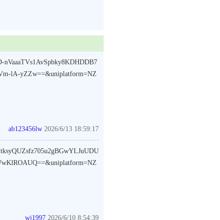
KND-nVaaaTVs1AvSpbky8KDHDDB7
m-lA-yZZw==&uniplatform=NZ
ab123456lw
2026/6/13 18:59:17
gsHtksyQUZsfz705u2gBGwYLJuUDU
WwKlROAUQ==&uniplatform=NZ
wj1997
2026/6/10 8:54:39