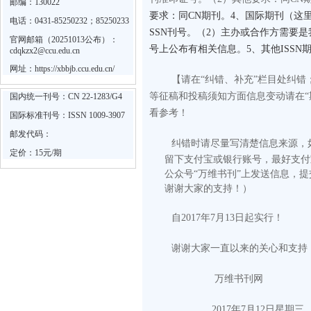
邮编：130022
要求：同CN期刊。4、国际期刊（这里
电话：0431-85250232；85250233
SSN刊号。（2）主办或合作方需要
官网邮箱（20251013公布）：
号上公布有相关信息。5、其他ISS
cdqkzx2@ccu.edu.cn
网址：
https://xbbjb.ccu.edu.cn/
【请在“纠错、补充”栏目处纠
等征稿和投稿须知方面信息变动请在“
国内统一刊号：CN 22-1283/G4
看参考！
国际标准刊号：ISSN 1009-3907
邮发代码：
纠错时请尽量写清楚信息来源，
定价：15元/期
留下支付宝或银行账号，最好支付
公众号“万维书刊”上发送信息，
谢谢大家的支持！）
自2017年7月13日起实行！
谢谢大家一直以来的关心和支持
万维书刊网
2017
年
7
月
12
日
星期三