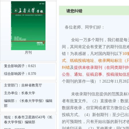
请您纠错
各位老师、同学们好：
全站一万多个期刊，我们都是每
间，其间肯定会有变更了的期刊信息
月刊
错！为表感谢，凡对国内期刊以下
10
式、纸稿投稿地址、收录网站标注（
复合影响因子：0.621
纠错
及
提供未收录期刊（在同类期刊
综合影响因子：0.370
公告、通知、征稿启事、投稿须知信
个期刊的算作一项）！2022年11月28
主管部门：吉林省教育厅
主办单位：长春大学
未收录期刊信息提供的范围及标
编辑部：《长春大学学报》编辑
者有批复文件。
（2）直接收录：数
部
数据库收录，但官网或者官方微信公
投稿方式。
（4）新创期刊：至少已
地址：长春市卫星路6543号《长
的可预期性，只有开始出版的新刊才
春大学学报》编辑部
刊准印证号。
（2）其他要求：同CN