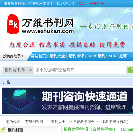
服务教育科研，促进学术发展！
欢迎您，请
登录
|
免费注册
投稿好助手！
网站首页
|
期刊大全
|
期刊点评
|
SCI/E期刊
|
SCI/E点评
|
S
广告
您的位置：
万维书刊网
>>
期刊大全
>>
自然科学综合
>>
本科学报（自科）
长春大学学报（自然科学类） （Ema
期刊封面