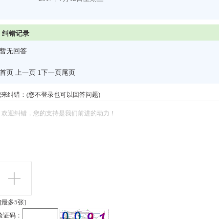
纠错记录
暂无回答
首页 上一页 1
下一页
尾页
我来纠错：(您不登录也可以回答问题)
[最多5张]
验证码：