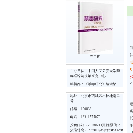
不定期
主办单位：中国人民公安大学禁
毒理论与政策研究中心
编辑部：《禁毒研究》编辑部
地址：北京市西城区木樨地南里1
号
邮编：100038
电话：13311575070
投稿邮箱（20260211更新|微信公
众号信息）：jinduyanjiu@sina.com