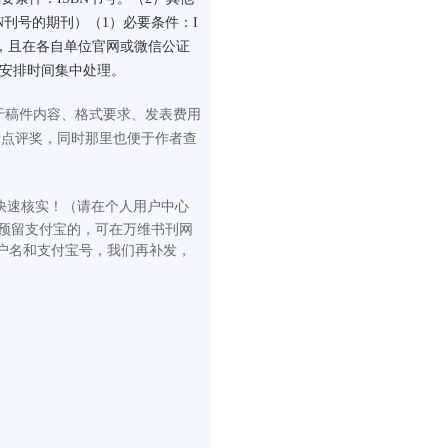
N刊号的期刊）（1）必要条件：I
构，且在各自单位官网或微信公证
门安排时间集中处理。
于稿件内容、格式要求、发表费用
予点评奖，同时那里也便于作者查
快速核
实！（请在
个人用户中心
有预留支付宝的，可在万维书刊网
户名和支付宝号，我们再补发，