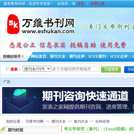
服务教育科研，促进学术发展！
欢迎您，请
登录
|
免费注册
投稿好助手！
网站首页
|
期刊大全
|
期刊点评
|
SCI/E期刊
|
SCI/E点评
|
S
搜索：
高
广告
您的位置：
万维书刊网
>>
期刊大全
>>
集刊大全
>>
社科经管
考古学研究（集刊）（Email投稿）
期刊封面