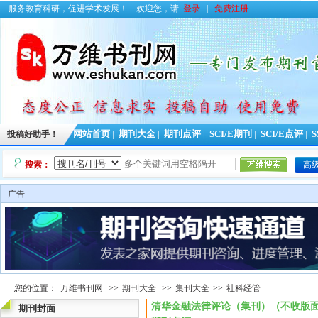
服务教育科研，促进学术发展！
欢迎您，请
登录
|
免费注册
投稿好助手！
网站首页
|
期刊大全
|
期刊点评
|
SCI/E期刊
|
SCI/E点评
|
S
搜索：
高
广告
您的位置：
万维书刊网
>>
期刊大全
>>
集刊大全
>>
社科经管
清华金融法律评论（集刊）（不收版面费
期刊封面