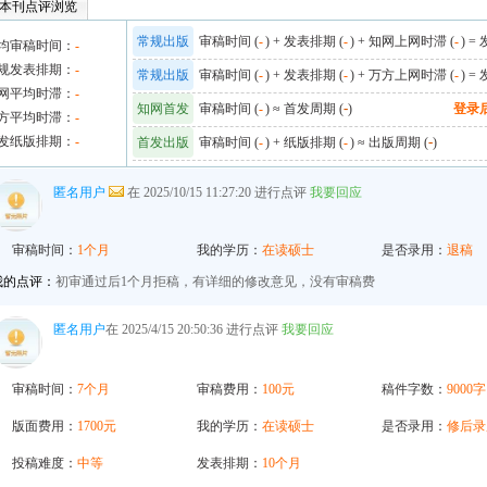
本刊点评浏览
常规出版
审稿时间 (
-
) + 发表排期 (
-
) + 知网上网时滞 (
-
) =
均审稿时间：
-
规发表排期：
-
常规出版
审稿时间 (
-
) + 发表排期 (
-
) + 万方上网时滞 (
-
) =
网平均时滞：
-
知网首发
审稿时间 (
-
) ≈ 首发周期 (
-
)
登录
方平均时滞：
-
发纸版排期：
-
首发出版
审稿时间 (
-
) + 纸版排期 (
-
) ≈ 出版周期 (
-
)
匿名用户
在 2025/10/15 11:27:20 进行点评
我要回应
审稿时间：
1个月
我的学历：
在读硕士
是否录用：
退稿
我的点评：
初审通过后1个月拒稿，有详细的修改意见，没有审稿费
匿名用户
在 2025/4/15 20:50:36 进行点评
我要回应
审稿时间：
7个月
审稿费用：
100元
稿件字数：
9000字
版面费用：
1700元
我的学历：
在读硕士
是否录用：
修后录
投稿难度：
中等
发表排期：
10个月