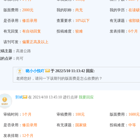
版面费用：
2000元
我的职称：
尚无
我的学历：
在读硕
是否录用：
修后录用
查重要求：
10%以下
有无课题：
省部级
有无回复：
有自动回复
投稿难度：
较难
发表排期：
6个月
该刊可发：
偏重正高及以上
投稿主题：
高速公路
我的点评：
尚可
晓小小悦吖
于 2022/5/10 11:13:42 回应:
老师您好，请问一下该期刊的版面费是怎么收费的？
郭斌
在 2021/4/10 13:45:10 进行点评
我要回应
审稿时间：
1个月
审稿费用：
100元
版面费用：
1600元
是否录用：
修后录用
有无课题：
国家级
投稿难度：
中等
发表排期：
12个月