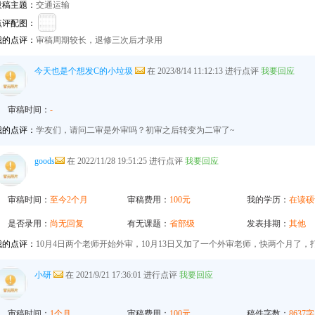
投稿主题：
交通运输
点评配图：
我的点评：
审稿周期较长，退修三次后才录用
今天也是个想发C的小垃圾
在 2023/8/14 11:12:13 进行点评
我要回应
审稿时间：
-
我的点评：
学友们，请问二审是外审吗？初审之后转变为二审了~
goods
在 2022/11/28 19:51:25 进行点评
我要回应
审稿时间：
至今2个月
审稿费用：
100元
我的学历：
在读硕
是否录用：
尚无回复
有无课题：
省部级
发表排期：
其他
我的点评：
10月4日两个老师开始外审，10月13日又加了一个外审老师，快两个月了
小研
在 2021/9/21 17:36:01 进行点评
我要回应
审稿时间：
1个月
审稿费用：
100元
稿件字数：
8637字