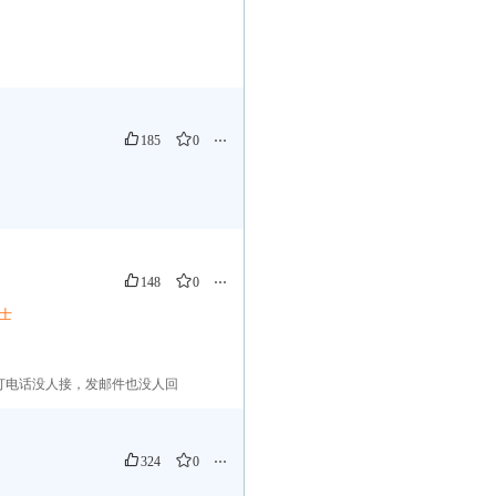
185
0
⋯
148
0
⋯
士
，打电话没人接，发邮件也没人回
324
0
⋯