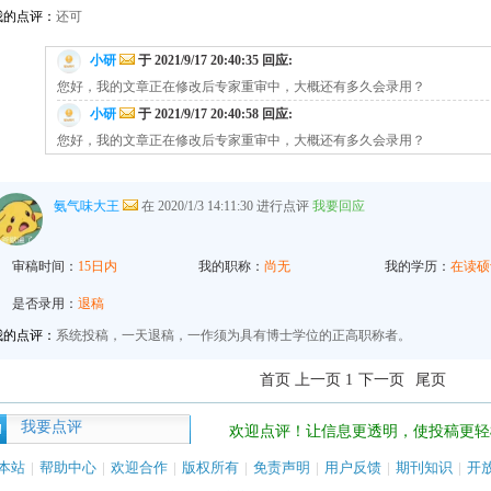
我的点评：
还可
小研
于 2021/9/17 20:40:35 回应:
您好，我的文章正在修改后专家重审中，大概还有多久会录用？
小研
于 2021/9/17 20:40:58 回应:
您好，我的文章正在修改后专家重审中，大概还有多久会录用？
氨气味大王
在 2020/1/3 14:11:30 进行点评
我要回应
审稿时间：
15日内
我的职称：
尚无
我的学历：
在读硕
是否录用：
退稿
我的点评：
系统投稿，一天退稿，一作须为具有博士学位的正高职称者。
首页 上一页 1
下一页
尾页
我要点评
欢迎点评！让信息更透明，使投稿更轻
本站
|
帮助中心
|
欢迎合作
|
版权所有
|
免责声明
|
用户反馈
|
期刊知识
|
开