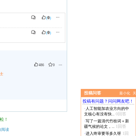
0
⋯
(
)
0
⋯
(
)
486
0
⋯
士
投稿问答
最小化
投稿有问题？问问网友吧！
·
人工智能加农业方向的中
文核心有没有快...
0回答
松！
·
写了一篇清代竹枝词＋新
疆气候的论文，...
1回答
放阅读
·
进入终审要等多久呀
1回