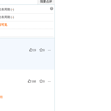
我要点评
 发表周期 (
-
)
 发表周期 (
-
)
后可见
19
0
⋯
168
0
⋯
用