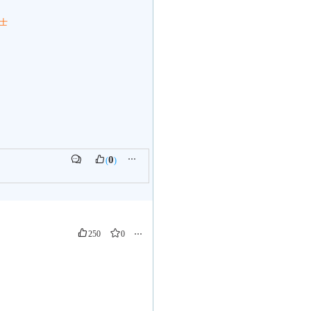
士
0
⋯
(
)
250
0
⋯