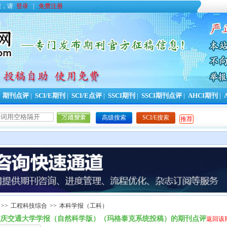
您，请
登录
|
免费注册
|
期刊点评
|
SCI/E期刊
|
SCI/E点评
|
SSCI期刊
|
SSCI期刊点评
|
AHCI期刊
|
高级搜索
SCI/E搜索
推荐
>>
工程科技综合
>>
本科学报（工科）
重庆交通大学学报（自然科学版）（玛格泰克系统投稿）的期刊点评
返回该