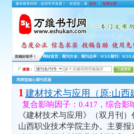
服务教育科研，促进学术发展！
欢迎您，请
登录
|
免费注册
投稿好助手！
网站首页
|
期刊大全
|
期刊点评
|
SCI/E期刊
|
SCI/
搜索：
同类型核心期刊页面
1
建材技术与应用（原:山西
复合影响因子：0.417，综合影响
《建材技术与应用》（双月刊）创
山西职业技术学院主办。主要报