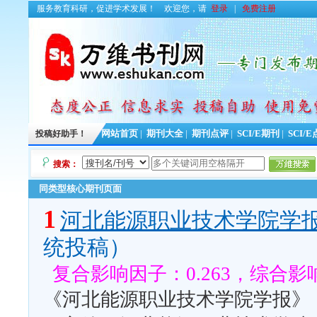
服务教育科研，促进学术发展！
欢迎您，请
登录
|
免费注册
投稿好助手！
网站首页
|
期刊大全
|
期刊点评
|
SCI/E期刊
|
SCI/
搜索：
同类型核心期刊页面
1
河北能源职业技术学院学
统投稿）
复合影响因子：0.263，综合影响
《河北能源职业技术学院学报》（