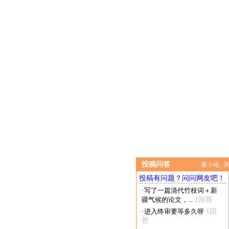
投稿问答
最小化
投稿有问题？问问网友吧！
·
写了一篇清代竹枝词＋新
疆气候的论文，...
1回答
·
进入终审要等多久呀
1回
答