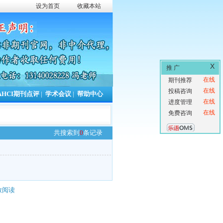
设为首页
收藏本站
X
推 广
在线
期刊推荐
在线
投稿咨询
AHCI期刊点评
|
学术会议
|
帮助中心
在线
进度管理
在线
免费咨询
共搜索到
0
条记录
放阅读