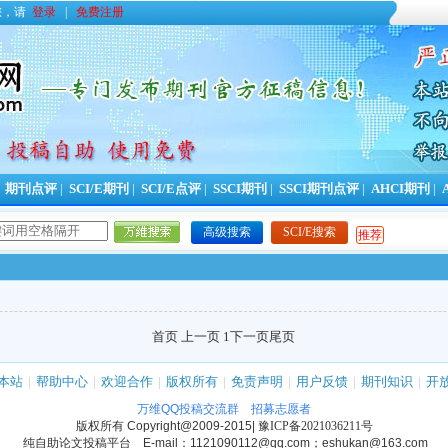
您，请
登录
|
免费注册
|
期刊点评
|
SCI/E期刊
|
SCI/E点评
|
SSCI期刊
|
SSCI期刊点评
|
AHCI期刊
|
高级搜索
SCI/E搜索
推荐
首页 上一页 1
下一页
尾页
本站
|
帮助中心
|
欢迎合作
|
版权所有
|
免责声明
|
用户反馈
|
期刊知识
|
开
万维QQ投稿交流群
招募志愿者
版权所有
Copyright@2009-2015
|
豫ICP备2021036211号
纯自助论文投稿平台 E-mail：1121090112@qq.com；eshukan@163.com