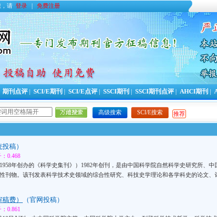
您，请
登录
|
免费注册
|
期刊点评
|
SCI/E期刊
|
SCI/E点评
|
SSCI期刊
|
SSCI期刊点评
|
AHCI期刊
|
高级搜索
SCI/E搜索
推荐
统投稿）
0.468
958年创办的《科学史集刊》）1982年创刊，是由中国科学院自然科学史研究所、
性刊物。该刊发表科学技术史领域的综合性研究、科技史学理论和各学科史的论文、
审稿费）
（官网投稿）
0.861