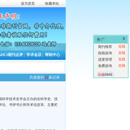
设为首页
收藏本站
X
推 广
在线
期刊推荐
在线
投稿咨询
AHCI期刊点评
|
学术会议
|
帮助中心
在线
进度管理
在线
免费咨询
共搜索到
32
条记录
中国科学技术史学会主办的在科学史、技
评论、书评书介和学术信息等。主要栏