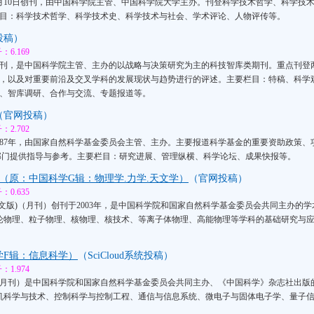
年1月10日创刊，由中国科学院主管、中国科学院大学主办。刊登科学技术哲学、科学技
目：科学技术哲学、科学技术史、科学技术与社会、学术评论、人物评传等。
投稿）
6.169
年创刊，是中国科学院主管、主办的以战略与决策研究为主的科技智库类期刊。重点刊
，以及对重要前沿及交叉学科的发展现状与趋势进行的评述。主要栏目：特稿、科学
、智库调研、合作与交流、专题报道等。
（官网投稿）
2.702
987年，由国家自然科学基金委员会主管、主办。主要报道科学基金的重要资助政策
部门提供指导与参考。主要栏目：研究进展、管理纵横、科学论坛、成果快报等。
学（原：中国科学G辑：物理学.力学.天文学）
（官网投稿）
0.635
中文版)（月刊）创刊于2003年，是中国科学院和国家自然科学基金委员会共同主办的
理论物理、粒子物理、核物理、核技术、等离子体物理、高能物理等学科的基础研究与应
学F辑：信息科学）
（SciCloud系统投稿）
1.974
月刊）是中国科学院和国家自然科学基金委员会共同主办、《中国科学》杂志社出版
算机科学与技术、控制科学与控制工程、通信与信息系统、微电子与固体电子学、量子