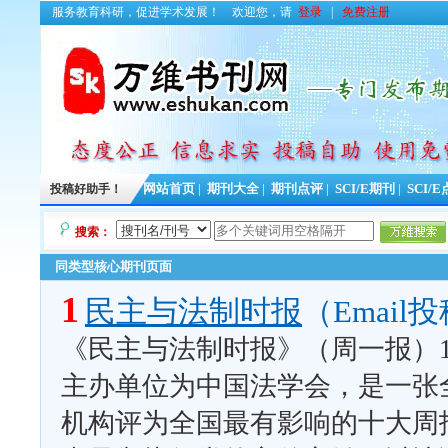
服务教育科研，促进学术发展！
欢迎您，请
登录
|
免费注册
投稿好助手！
网站首页
|
期刊大全
|
期刊点评
|
SCI/E期刊
|
SCI/
搜索：
同类型核心期刊页面
1
民主与法制时报
（Email
《民主与法制时报》（周一报）19
主办单位为中国法学会，是一张
机构评为全国最有影响的十大周