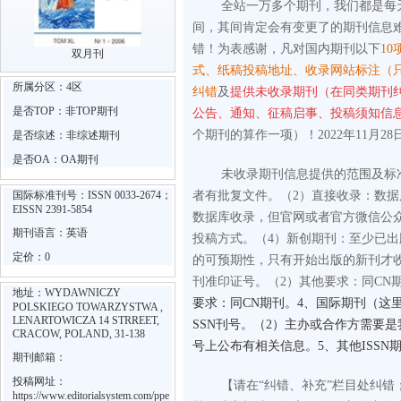
全站一万多个期刊，我们都是每
间，其间肯定会有变更了的期刊信息
错！为表感谢，凡对国内期刊以下
10
双月刊
式、纸稿投稿地址、收录网站标注（
所属分区：4区
纠错
及
提供未收录期刊（在同类期刊
是否TOP：非TOP期刊
公告、通知、征稿启事、投稿须知信
个期刊的算作一项）！2022年11月28
是否综述：非综述期刊
是否OA：OA期刊
未收录期刊信息提供的范围及标
国际标准刊号：ISSN 0033-2674；
者有批复文件。
（2）直接收录：数
EISSN 2391-5854
数据库收录，但官网或者官方微信公
期刊语言：英语
投稿方式。
（4）新创期刊：至少已
定价：0
的可预期性，只有开始出版的新刊才
刊准印证号。
（2）其他要求：同CN
地址：WYDAWNICZY
要求：同CN期刊。4、国际期刊（这里
POLSKIEGO TOWARZYSTWA ,
LENARTOWICZA 14 STRREET,
SSN刊号。（2）主办或合作方需要
CRACOW, POLAND, 31-138
号上公布有相关信息。5、其他ISS
期刊邮箱：
投稿网址：
【请在“纠错、补充”栏目处纠
https://www.editorialsystem.com/ppe