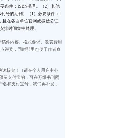
要条件：ISBN书号。（2）其他
N刊号的期刊）（1）必要条件：I
构，且在各自单位官网或微信公证
门安排时间集中处理。
于稿件内容、格式要求、发表费用
予点评奖，同时那里也便于作者查
快速核
实！（请在
个人用户中心
有预留支付宝的，可在万维书刊网
户名和支付宝号，我们再补发，