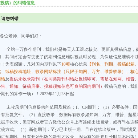
统投稿）的纠错信息
请您纠错
各位老师、同学们好：
全站一万多个期刊，我们都是每天人工滚动核实、更新其投稿信息，
间，其间肯定会有变更了的期刊信息难以被及时发现，为保证信息准确不
错！为表感谢，凡对国内期刊以下
10项
核心信息
【刊名、刊期、投稿邮箱
式、纸稿投稿地址、收录网站标注（只限于知网、万方、维普收录）、核
纠错
及
提供未收录期刊（在同类期刊纠错处反馈即可、需是在知网、维普
公告、通知、征稿启事、投稿须知信息可查的国内期刊）
投稿信息的，我
个期刊的算作一项）！2022年11月28日起
未收录期刊信息提供的范围及标准：
1、CN期刊：
（1）必要条件：
者有批复文件。
（2）直接收录：数据库有收录如知网、万方、维普、超星
数据库收录，但官网或者官方微信公众号上有连续出版目录，或有尚在连
投稿方式。
（4）新创期刊：至少已出版一期、且在连续出版中，同时满足
的可预期性，只有开始出版的新刊才收录。因为有的批复后长时间不出版