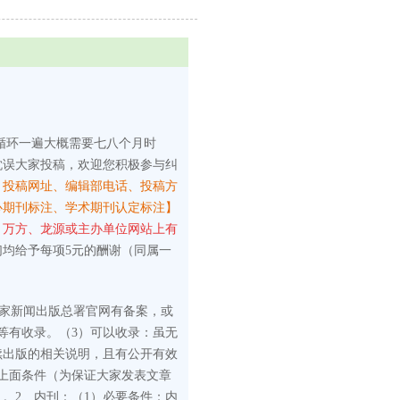
循环一遍大概需要七八个月时
耽误大家投稿，欢迎您积极参与纠
、投稿网址、编辑部电话、投稿方
心期刊标注、学术期刊认定标注】
、万方、龙源或主办单位网站上有
们均给予每项5元的酬谢（同属一
国家新闻出版总署官网有备案，或
等有收录。
（3）可以收录：虽无
续出版的相关说明，且有公开有效
上面条件（为保证大家发表文章
）。
2、内刊：
（1）必要条件：内