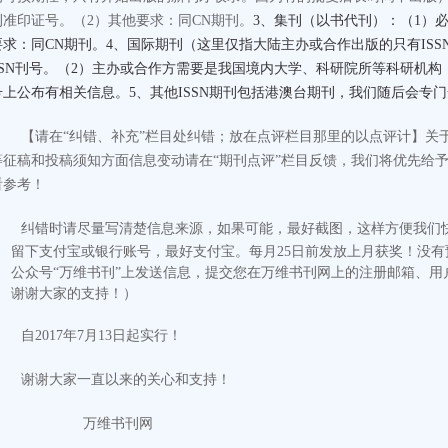
刊准印证号。
（2）其他要求：同CN期刊。
3、集刊（以书代刊）：（1）必
要求：同CN期刊。4、国际期刊（这里仅指大陆主办或合作出版的只有ISS
SSN刊号。（2）主办或合作方需要是我国境内大学、科研院所等科研机
号上公布有相关信息。5、其他ISSN期刊包括港澳台期刊，我们随后会专
【请在“纠错、补充”栏目处纠错；放在点评栏目那里的以点评计
】
关
等征稿和投稿须知方面信息变动请在“期刊点评”栏目反馈，我们将优先给
看参考！
纠错时请尽量写清楚信息来源，如果可能，最好截图，这样方便我们
留下支付宝或银行账号，最好支付宝。每月25日前发放上月获奖！没
公众号“万维书刊”上发送信息，提交您在万维书刊网上的注册邮箱、用
谢谢大家的支持！）
自2017年7月13日起实行！
谢谢大家一直以来的关心和支持！
万维书刊网