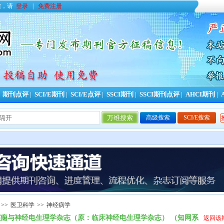
您，请
登录
|
免费注册
|
期刊点评
|
SCI/E期刊
|
SCI/E点评
|
SSCI期刊
|
SSCI期刊点评
|
AHCI期刊
|
高级搜索
SCI/E搜索
今日更新期刊信息
0
条，本周累计
>>
医卫科学
>>
神经病学
癫痫与神经电生理学杂志（原：临床神经电生理学杂志） （知网系
返回该