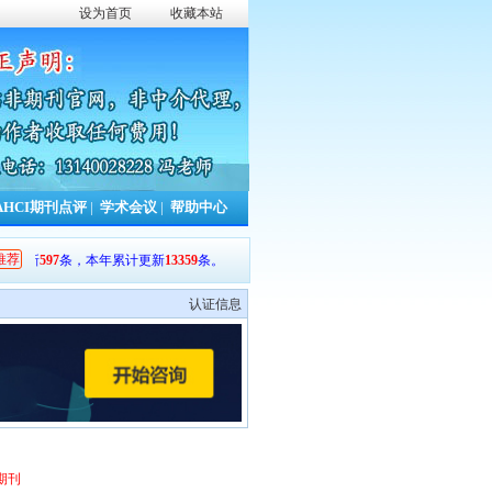
设为首页
收藏本站
AHCI期刊点评
|
学术会议
|
帮助中心
推荐
更新
597
条，本年累计更新
13359
条。
认证信息
期刊