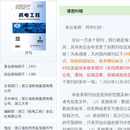
请您纠错
各位老师、同学们好：
全站一万多个期刊，我们都是每
间，其间肯定会有变更了的期刊信息
月刊
错！为表感谢，凡对国内期刊以下
10
式、纸稿投稿地址、收录网站标注（
复合影响因子：2.811
纠错
及
提供未收录期刊（在同类期刊
综合影响因子：1.881
公告、通知、征稿启事、投稿须知信
个期刊的算作一项）！2022年11月28
主管部门：浙江省机电集团有限
公司
未收录期刊信息提供的范围及标
主办单位：浙江省机电集团有限
者有批复文件。
（2）直接收录：数
公司、浙江大学
数据库收录，但官网或者官方微信公
编辑部：浙江《机电工程》杂志
投稿方式。
（4）新创期刊：至少已
社有限公司
的可预期性，只有开始出版的新刊才
地址：浙江省杭州市延安路95号
刊准印证号。
（2）其他要求：同CN