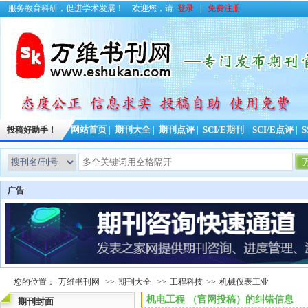
服务教育科研，促进学术发展！
欢迎您，请
登录
|
免费注册
投稿好助手！
网站首页
|
期刊大全
|
期刊点评
|
SCI/E期刊
|
SCI/E点评
|
S
广告
您的位置：
万维书刊网
>>
期刊大全
>>
工程科技
>>
机械仪表工业
机电工程 （官网投稿）的纠错信息
期刊封面