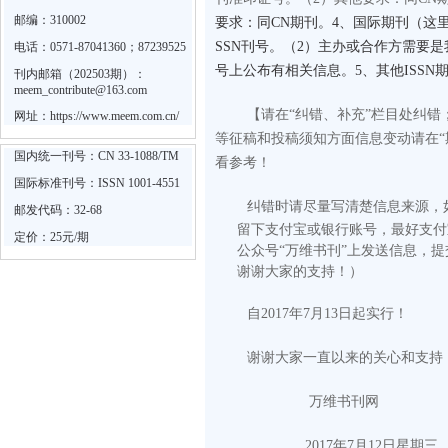
邮编：310002
要求：同CN期刊。4、国际期刊（这里
SSN刊号。（2）主办或合作方需要
电话：0571-87041360；87239525
号上公布有相关信息。5、其他ISS
刊内邮箱（202503期）：
meem_contribute@163.com
【请在“纠错、补充”栏目处纠
网址：
https://www.meem.com.cn/
等征稿和投稿须知方面信息变动请在“
国内统一刊号：CN 33-1088/TM
看参考！
国际标准刊号：ISSN 1001-4551
纠错时请尽量写清楚信息来源，
邮发代码：32-68
留下支付宝或银行账号，最好支付
定价：25元/期
公众号“万维书刊”上发送信息，
谢谢大家的支持！）
自2017年7月13日起实行！
谢谢大家一直以来的关心和支持
万维书刊网
2017
年
7
月
12
日
星期三