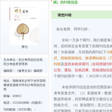
稿）的纠错信息
请您纠错
各位老师、同学们好：
全站一万多个期刊，我们都是每
间，其间肯定会有变更了的期刊信息
季刊
错！为表感谢，凡对国内期刊以下
10
式、纸稿投稿地址、收录网站标注（
主办单位：刘少奇同志纪念馆、
刘少奇故里管理局
纠错
及
提供未收录期刊（在同类期刊
公告、通知、征稿启事、投稿须知信
编辑部：《修养文丛》编辑部
个期刊的算作一项）！2022年11月28
地址：湖南省长沙市宁乡市花明
楼镇安源路30号刘少奇同志纪念
未收录期刊信息提供的范围及标
馆
者有批复文件。
（2）直接收录：数
邮编：410611
数据库收录，但官网或者官方微信公
电话：15116416068（刘新庆）
投稿方式。
（4）新创期刊：至少已
刊内邮箱（202503期）：
的可预期性，只有开始出版的新刊才