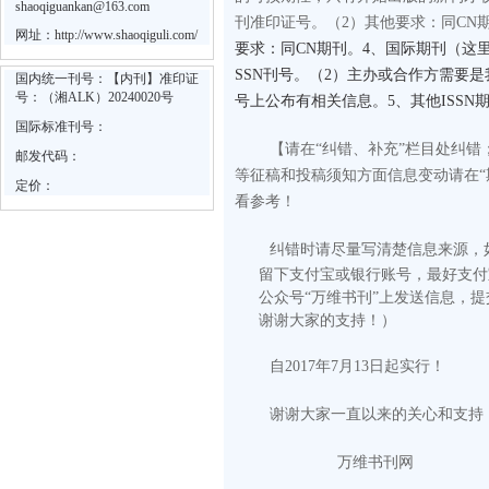
shaoqiguankan@163.com
刊准印证号。
（2）其他要求：同CN
网址：
http://www.shaoqiguli.com/
要求：同CN期刊。4、国际期刊（这里
SSN刊号。（2）主办或合作方需要
国内统一刊号：【内刊】准印证
号：（湘ALK）20240020号
号上公布有相关信息。5、其他ISS
国际标准刊号：
【请在“纠错、补充”栏目处纠
邮发代码：
等征稿和投稿须知方面信息变动请在“
定价：
看参考！
纠错时请尽量写清楚信息来源，
留下支付宝或银行账号，最好支付
公众号“万维书刊”上发送信息，
谢谢大家的支持！）
自2017年7月13日起实行！
谢谢大家一直以来的关心和支持
万维书刊网