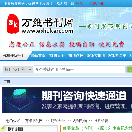
服务教育科研，促进学术发展！
欢迎您，请
登录
|
免费注册
投稿好助手！
网站首页
|
期刊大全
|
期刊点评
|
SCI/E期刊
|
SCI/E点评
|
S
今日更新
广告
您的位置：
万维书刊网
>>
期刊大全
>>
内刊刊物
>>
社科经管
修养文丛（内刊）（原：刘少奇纪念馆馆
期刊封面