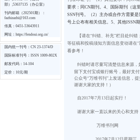
部）;53637135（办公室）
要求：同CN期刊。4、国际期刊（这里
刊内邮箱（202501期）：
SSN刊号。（2）主办或合作方需要
fazhizazhi@163.com
号上公布有相关信息。5、其他ISS
传真：0451-53643911
网址：
https://fendoui.org.cn/
【请在“纠错、补充”栏目处纠
等征稿和投稿须知方面信息变动请在“
国内统一刊号：CN 23-1374/D
看参考！
国际标准刊号：ISSN 1009-802X
邮发代码：14-104
纠错时请尽量写清楚信息来源，
留下支付宝或银行账号，最好支付
定价：10元/期
公众号“万维书刊”上发送信息，
谢谢大家的支持！）
自2017年7月13日起实行！
谢谢大家一直以来的关心和支持
万维书刊网
2017
年
7
月
12
日
星期三