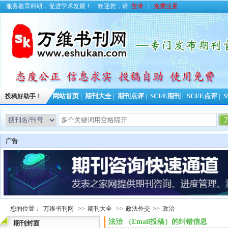
服务教育科研，促进学术发展！
欢迎您，请
登录
|
免费注册
投稿好助手！
网站首页
|
期刊大全
|
期刊点评
|
SCI/E期刊
|
SCI/E点评
|
S
广告
您的位置：
万维书刊网
>>
期刊大全
>>
政法外交
>>
政治
法治 （Email投稿）的纠错信息
期刊封面