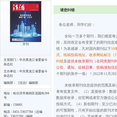
请您纠错
各位老师、同学们好：
全站一万多个期刊，我们都是每
间，其间肯定会有变更了的期刊信息
月刊
错！为表感谢，凡对国内期刊以下
10
式、纸稿投稿地址、收录网站标注（
主管部门：中共黑龙江省委奋斗
纠错
及
提供未收录期刊（在同类期刊
杂志社
公告、通知、征稿启事、投稿须知信
主办单位：中共黑龙江省委奋斗
个期刊的算作一项）！2022年11月28
杂志社
编辑部：《法治》编辑部
未收录期刊信息提供的范围及标
者有批复文件。
（2）直接收录：数
地址：哈尔滨市南岗区花园街204
号
数据库收录，但官网或者官方微信公
投稿方式。
（4）新创期刊：至少已
邮编：150001
的可预期性，只有开始出版的新刊才
电话：0451-53637784（总编
室）;53632766（编辑
刊准印证号。
（2）其他要求：同CN