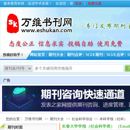
服务教育科研，促进学术发展！
欢迎您，请
登录
|
免费注册
投稿好助手！
网站首页
|
期刊大全
|
期刊点评
|
SCI/E期刊
|
SCI/E点评
|
S
广告
您的位置：
万维书刊网
>>
期刊大全
>>
社会科学综合
>>
本科学报（社科）
长春大学学报（社会科学类） （Ema
期刊封面