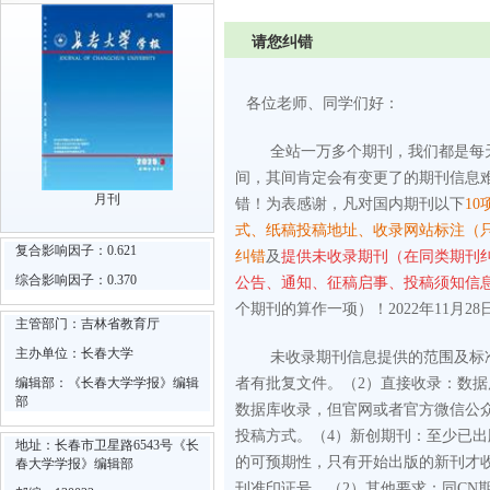
请您纠错
各位老师、同学们好：
全站一万多个期刊，我们都是每
间，其间肯定会有变更了的期刊信息
月刊
错！为表感谢，凡对国内期刊以下
10
式、纸稿投稿地址、收录网站标注（
复合影响因子：0.621
纠错
及
提供未收录期刊（在同类期刊
综合影响因子：0.370
公告、通知、征稿启事、投稿须知信
个期刊的算作一项）！2022年11月28
主管部门：吉林省教育厅
主办单位：长春大学
未收录期刊信息提供的范围及标
编辑部：《长春大学学报》编辑
者有批复文件。
（2）直接收录：数
部
数据库收录，但官网或者官方微信公
投稿方式。
（4）新创期刊：至少已
地址：长春市卫星路6543号《长
的可预期性，只有开始出版的新刊才
春大学学报》编辑部
刊准印证号。
（2）其他要求：同CN