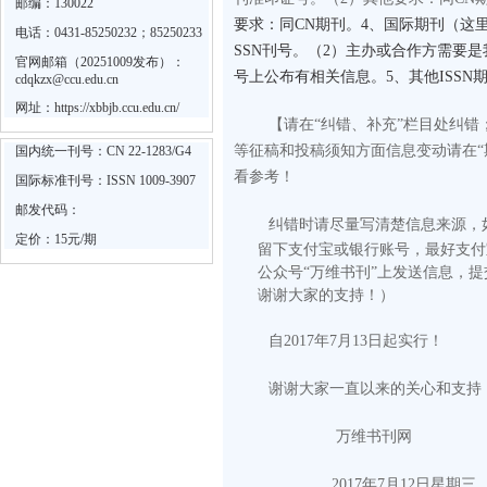
邮编：130022
要求：同CN期刊。4、国际期刊（这里
电话：0431-85250232；85250233
SSN刊号。（2）主办或合作方需要
官网邮箱（20251009发布）：
号上公布有相关信息。5、其他ISS
cdqkzx@ccu.edu.cn
网址：
https://xbbjb.ccu.edu.cn/
【请在“纠错、补充”栏目处纠
等征稿和投稿须知方面信息变动请在“
国内统一刊号：CN 22-1283/G4
看参考！
国际标准刊号：ISSN 1009-3907
邮发代码：
纠错时请尽量写清楚信息来源，
定价：15元/期
留下支付宝或银行账号，最好支付
公众号“万维书刊”上发送信息，
谢谢大家的支持！）
自2017年7月13日起实行！
谢谢大家一直以来的关心和支持
万维书刊网
2017
年
7
月
12
日
星期三