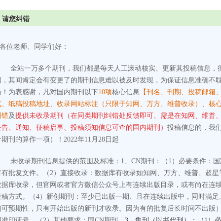
请您纠错
各位老师、同学们好：
全站一万多个期刊，我们都是每天人工滚动核实、更新其投稿信息，
间，其间肯定会有变更了的期刊信息难以被及时发现，为保证信息准确不
错！为表感谢，凡对国内期刊以下
10项
核心信息
【刊名、刊期、投稿邮箱
式、纸稿投稿地址、收录网站标注（只限于知网、万方、维普收录）、核
纠错
及
提供未收录期刊（在同类期刊纠错处反馈即可、需是在知网、维普
公告、通知、征稿启事、投稿须知信息可查的国内期刊）
投稿信息的，我
个期刊的算作一项）！2022年11月28日起
未收录期刊信息提供的范围及标准：
1、CN期刊：
（1）必要条件：
者有批复文件。
（2）直接收录：数据库有收录如知网、万方、维普、超星
数据库收录，但官网或者官方微信公众号上有连续出版目录，或有尚在连
投稿方式。
（4）新创期刊：至少已出版一期、且在连续出版中，同时满足
的可预期性，只有开始出版的新刊才收录。因为有的批复后长时间不出版
刊准印证号。
（2）其他要求：同CN期刊。
3、集刊（以书代刊）：（1）必