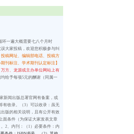
循环一遍大概需要七八个月时
耽误大家投稿，欢迎您积极参与纠
、投稿网址、编辑部电话、投稿方
心期刊标注、学术期刊认定标注】
、万方、龙源或主办单位网站上有
们均给予每项5元的酬谢（同属一
国家新闻出版总署官网有备案，或
等有收录。
（3）可以收录：虽无
续出版的相关说明，且有公开有效
上面条件（为保证大家发表文章
）。
2、内刊：
（1）必要条件：内
要条件：ISBN书号。（2）其他