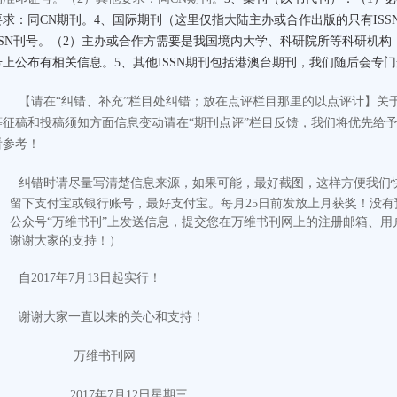
要求：同CN期刊。4、国际期刊（这里仅指大陆主办或合作出版的只有ISS
SSN刊号。（2）主办或合作方需要是我国境内大学、科研院所等科研机
号上公布有相关信息。5、其他ISSN期刊包括港澳台期刊，我们随后会专
【请在“纠错、补充”栏目处纠错；放在点评栏目那里的以点评计
】
关
等征稿和投稿须知方面信息变动请在“期刊点评”栏目反馈，我们将优先给
看参考！
纠错时请尽量写清楚信息来源，如果可能，最好截图，这样方便我们
留下支付宝或银行账号，最好支付宝。每月25日前发放上月获奖！没
公众号“万维书刊”上发送信息，提交您在万维书刊网上的注册邮箱、用
谢谢大家的支持！）
自2017年7月13日起实行！
谢谢大家一直以来的关心和支持！
万维书刊网
2017
年
7
月
12
日
星期三