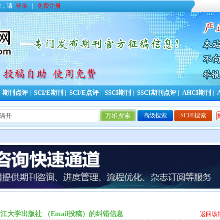
您，请
登录
|
免费注册
|
期刊点评
|
SCI/E期刊
|
SCI/E点评
|
SSCI期刊
|
SSCI期刊点评
|
AHCI期刊
|
高级搜索
SCI/E搜索
今日更新期刊信息
0
条，本周累计更新
753
条，本年累计
江大学出版社 （Email投稿）的纠错信息
返回该