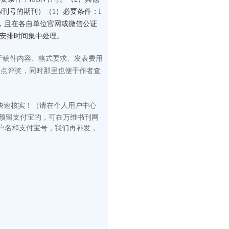
N刊号的期刊）（1）必要条件：I
构，且在各自单位官网或微信公证
门安排时间集中处理。
于稿件内容、格式要求、发表费用
予点评奖，同时那里也便于作者查
快速核
实！（请在
个人用户中心
有预留支付宝的，可在万维书刊网
户名和支付宝号，我们再补发，