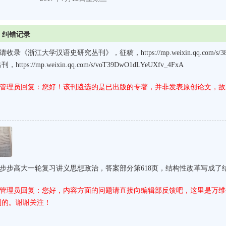
纠错记录
请收录《浙江大学汉语史研究丛刊》，征稿，https://mp.weixin.qq.com/s/38-
刊，https://mp.weixin.qq.com/s/voT39DwO1dLYeUXfv_4FxA
管理员回复：您好！该刊遴选的是已出版的专著，并非发表原创论文，故
步步高大一轮复习讲义思想政治，答案部分第618页，结构性改革写成了
管理员回复：您好，内容方面的问题请直接向编辑部反馈吧，这里是万维
到的。谢谢关注！