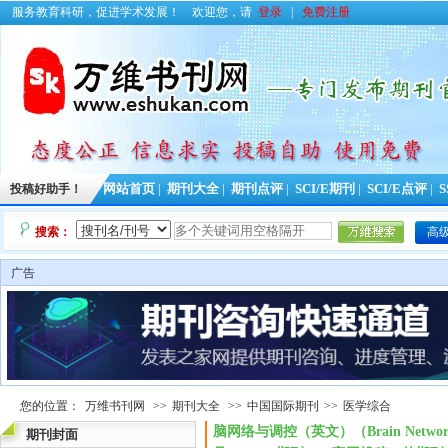
服务教育科研，促进学术发展！
欢迎您，请
登录
|
免费注册
投稿好助手！
网站首页
|
期刊大全
|
期刊点评
|
SCI/E期刊
|
SCI/E点评
|
S
搜索：
高
广告
您的位置：
万维书刊网
>>
期刊大全
>>
中国国际期刊
>>
医学综合
脑网络与调控（英文）（Brain Network
期刊封面