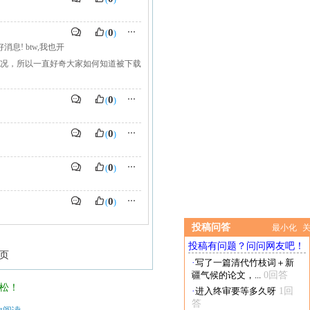
0
⋯
(
)
! btw,我也开
情况，所以一直好奇大家如何知道被下载
0
⋯
(
)
0
⋯
(
)
0
⋯
(
)
0
⋯
(
)
投稿问答
最小化
投稿有问题？问问网友吧！
页
·
写了一篇清代竹枝词＋新
疆气候的论文，...
0回答
松！
·
进入终审要等多久呀
1回
答