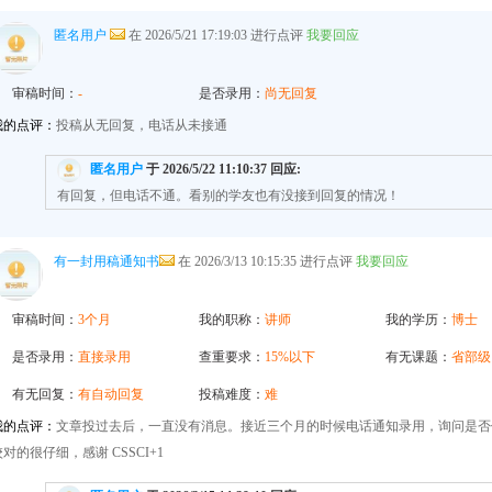
匿名用户
在 2026/5/21 17:19:03 进行点评
我要回应
审稿时间：
-
是否录用：
尚无回复
我的点评：
投稿从无回复，电话从未接通
匿名用户
于 2026/5/22 11:10:37 回应:
有回复，但电话不通。看别的学友也有没接到回复的情况！
有一封用稿通知书
在 2026/3/13 10:15:35 进行点评
我要回应
审稿时间：
3个月
我的职称：
讲师
我的学历：
博士
是否录用：
直接录用
查重要求：
15%以下
有无课题：
省部级
有无回复：
有自动回复
投稿难度：
难
我的点评：
文章投过去后，一直没有消息。接近三个月的时候电话通知录用，询问是否
校对的很仔细，感谢 CSSCI+1