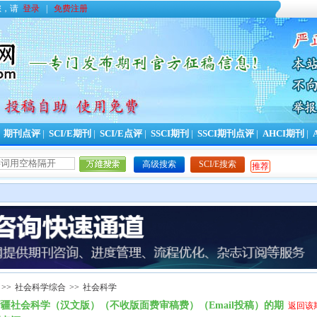
您，请
登录
|
免费注册
|
期刊点评
|
SCI/E期刊
|
SCI/E点评
|
SSCI期刊
|
SSCI期刊点评
|
AHCI期刊
|
高级搜索
SCI/E搜索
推荐
>>
社会科学综合
>>
社会科学
疆社会科学（汉文版）（不收版面费审稿费）（Email投稿）的期
返回该