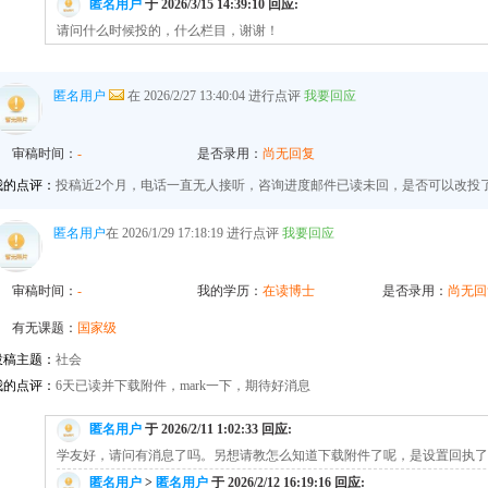
匿名用户
于 2026/3/15 14:39:10 回应:
请问什么时候投的，什么栏目，谢谢！
匿名用户
在 2026/2/27 13:40:04 进行点评
我要回应
审稿时间：
-
是否录用：
尚无回复
我的点评：
投稿近2个月，电话一直无人接听，咨询进度邮件已读未回，是否可以改投
匿名用户
在 2026/1/29 17:18:19 进行点评
我要回应
审稿时间：
-
我的学历：
在读博士
是否录用：
尚无回
有无课题：
国家级
投稿主题：
社会
我的点评：
6天已读并下载附件，mark一下，期待好消息
匿名用户
于 2026/2/11 1:02:33 回应:
学友好，请问有消息了吗。另想请教怎么知道下载附件了呢，是设置回执了
匿名用户
>
匿名用户
于 2026/2/12 16:19:16 回应: