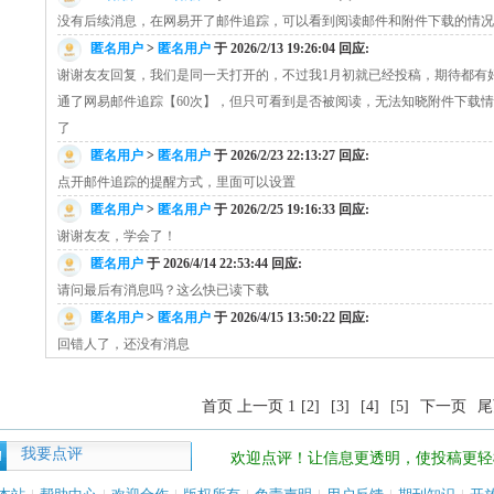
没有后续消息，在网易开了邮件追踪，可以看到阅读邮件和附件下载的情况
匿名用户
>
匿名用户
于 2026/2/13 19:26:04 回应:
谢谢友友回复，我们是同一天打开的，不过我1月初就已经投稿，期待都有好消息
通了网易邮件追踪【60次】，但只可看到是否被阅读，无法知晓附件下载
了
匿名用户
>
匿名用户
于 2026/2/23 22:13:27 回应:
点开邮件追踪的提醒方式，里面可以设置
匿名用户
>
匿名用户
于 2026/2/25 19:16:33 回应:
谢谢友友，学会了！
匿名用户
于 2026/4/14 22:53:44 回应:
请问最后有消息吗？这么快已读下载
匿名用户
>
匿名用户
于 2026/4/15 13:50:22 回应:
回错人了，还没有消息
首页 上一页 1
[2]
[3]
[4]
[5]
下一页
尾
我要点评
欢迎点评！让信息更透明，使投稿更轻