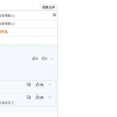
我要点评
 发表周期 (
-
)
 发表周期 (
-
)
后可见
0
0
⋯
0
⋯
(
)
0
⋯
(
)
经被联系了