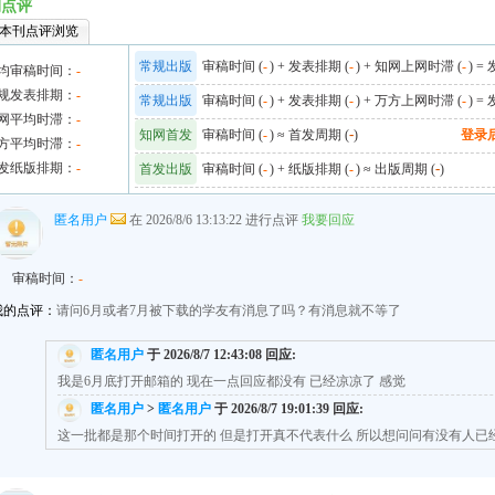
刊点评
本刊点评浏览
常规出版
审稿时间 (
-
) + 发表排期 (
-
) + 知网上网时滞 (
-
) =
均审稿时间：
-
规发表排期：
-
常规出版
审稿时间 (
-
) + 发表排期 (
-
) + 万方上网时滞 (
-
) =
网平均时滞：
-
知网首发
审稿时间 (
-
) ≈ 首发周期 (
-
)
登录
方平均时滞：
-
发纸版排期：
-
首发出版
审稿时间 (
-
) + 纸版排期 (
-
) ≈ 出版周期 (
-
)
匿名用户
在 2026/8/6 13:13:22 进行点评
我要回应
审稿时间：
-
我的点评：
请问6月或者7月被下载的学友有消息了吗？有消息就不等了
匿名用户
于 2026/8/7 12:43:08 回应:
我是6月底打开邮箱的 现在一点回应都没有 已经凉凉了 感觉
匿名用户
>
匿名用户
于 2026/8/7 19:01:39 回应:
这一批都是那个时间打开的 但是打开真不代表什么 所以想问问有没有人已