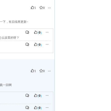
1
0
⋯
件，码一下，有后续再更新~
0
⋯
(
)
怎么设置的呀？
0
⋯
(
)
1
0
⋯
下载一回啊
0
⋯
(
)
0
⋯
(
)