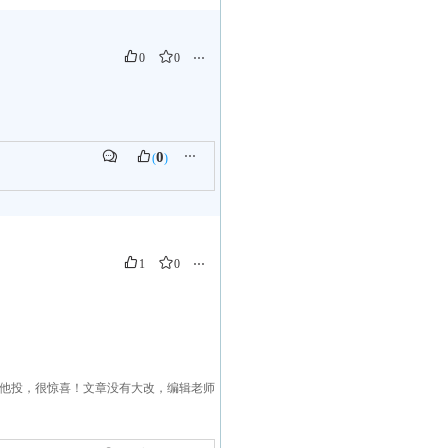
0
0
⋯
0
⋯
(
)
1
0
⋯
他投，很惊喜！文章没有大改，编辑老师