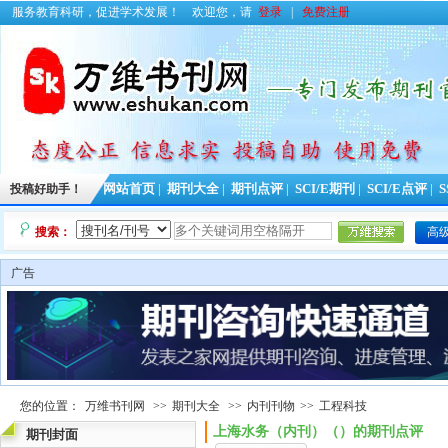
服务教育科研，促进学术发展！
欢迎您，请
登录
|
免费注册
投稿好助手！
网站首页
|
期刊大全
|
期刊点评
|
SCI/E期刊
|
SCI/E点评
|
S
搜索：
高
广告
您的位置：
万维书刊网
>>
期刊大全
>>
内刊刊物
>>
工程科技
上海水务（内刊）（）的期刊点评
期刊封面