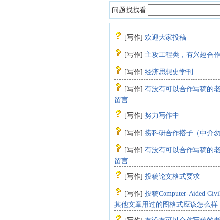
问题找找看
[
写作
]
欢迎大家投稿
[
写作
]
主攻工程类，有兴趣合
[
写作
]
经济思想史学刊
[
写作
]
有没有可以合作写稿的
留言
[
写作
]
努力写作中
[
写作
]
捞科研合作搭子（中介
[
写作
]
有没有可以合作写稿的
留言
[
写作
]
投稿论文格式要求
[
写作
]
投稿Computer-Aided Civi
其他文章用过的图格式应该怎么样