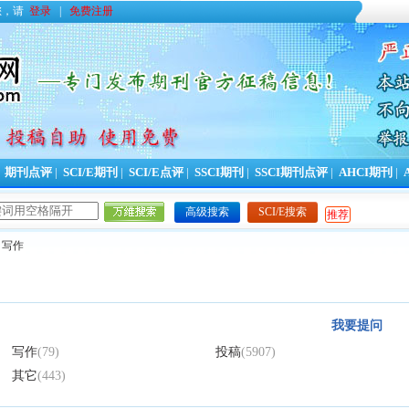
您，请
登录
|
免费注册
|
期刊点评
|
SCI/E期刊
|
SCI/E点评
|
SSCI期刊
|
SSCI期刊点评
|
AHCI期刊
|
高级搜索
SCI/E搜索
推荐
 写作
我要提问
写作
(79)
投稿
(5907)
其它
(443)