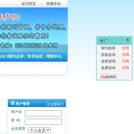
设为首页
收藏本站
X
推 广
在线
期刊推荐
在线
投稿咨询
AHCI期刊点评
|
学术会议
|
帮助中心
在线
进度管理
在线
免费咨询
用户登录
忘记密码？
用户名
密码
会员类型