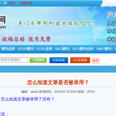
您，请
登录
|
免费注册
|
期刊点评
|
SCI/E期刊
|
SCI/E点评
|
SSCI期刊
|
SSCI期刊点评
|
AHCI期刊
|
高级搜索
SCI/E搜索
推荐
怎么知道文章是否被录用？
编辑：admin
发布时间：2014/4/1 18:26:02
阅读：29525
，怎么知道文章被录用了没有？
情况：