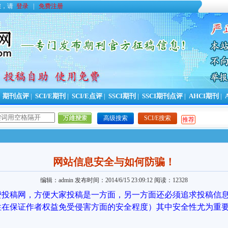
您，请
登录
|
免费注册
|
期刊点评
|
SCI/E期刊
|
SCI/E点评
|
SSCI期刊
|
SSCI期刊点评
|
AHCI期刊
|
高级搜索
SCI/E搜索
推荐
网站信息安全与如何防骗！
编辑：admin
发布时间：2014/6/15 23:09:12
阅读：12328
投稿网，方便大家投稿是一方面，另一方面还必须追求投稿信
性在保证作者权益免受侵害方面的安全程度）其中安全性尤为重