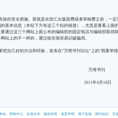
有效的安全措施。那就是在您汇出版面费或者审稿费之前，一定
刊的基本信息（本站下方有这三个站的链接），尤其是要看上面
且要通过这三个网站上面公布的编辑部的固定电话与编辑部取得
个网站上的不一样的，通过核实很容易识破骗局。
家把自己好的办法和经验，发表在“万维书刊论坛”上的“我要举报
万维书刊
2011
年
4
月
18
日
！
本站
|
帮助中心
|
欢迎合作
|
版权所有
|
免责声明
|
用户反馈
|
期刊知识
|
开