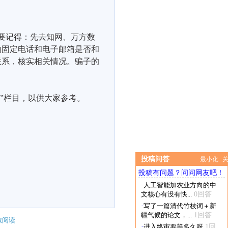
要记得：先去知网、万方数
的固定电话和电子邮箱是否和
联系，核实相关情况。骗子的
”栏目，以供大家参考。
投稿问答
最小化
投稿有问题？问问网友吧！
·
人工智能加农业方向的中
文核心有没有快...
0回答
·
写了一篇清代竹枝词＋新
疆气候的论文，...
1回答
放阅读
·
进入终审要等多久呀
1回