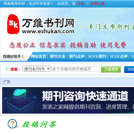
服务教育科研，促进学术发展！
欢迎您，请
登录
|
免费注册
投稿好助手！
网站首页
|
期刊大全
|
期刊点评
|
SCI/E期刊
|
SCI/E点评
|
S
搜索：
高
广告