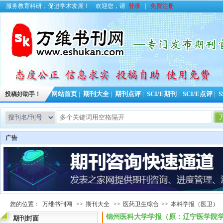
服务教育科研，促进学术发展！
欢迎您，请
登录
|
免费注册
投稿好助手！
网站首页
|
期刊大全
|
期刊点评
|
SCI/E期刊
|
SCI/E点评
|
S
广告
您的位置：
万维书刊网
>>
期刊大全
>>
医药卫生综合
>>
本科学报（医卫）
锦州医科大学学报（原：辽宁医学院学报
期刊封面