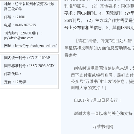
地址：辽宁省锦州市凌河区松坡
刊准印证号。
（2）其他要求：同CN
路三段40号
要求：同CN期刊。4、国际期刊（这里
邮编：121001
SSN刊号。（2）主办或合作方需要
电话：0416-3675255
号上公布有相关信息。5、其他ISS
刊内邮箱（202603期）：
jzykdxxb@sina.com
【请在“纠错、补充”栏目处纠
网址：
https://jzykdxxb.jzmu.edu.cn/
等征稿和投稿须知方面信息变动请在“
看参考！
国内统一刊号：CN 21-1606/R
国际标准刊号：ISSN 2096-305X
纠错时请尽量写清楚信息来源，
邮发代码：
留下支付宝或银行账号，最好支付
公众号“万维书刊”上发送信息，
定价：12元/期
谢谢大家的支持！）
自2017年7月13日起实行！
谢谢大家一直以来的关心和支持
万维书刊网