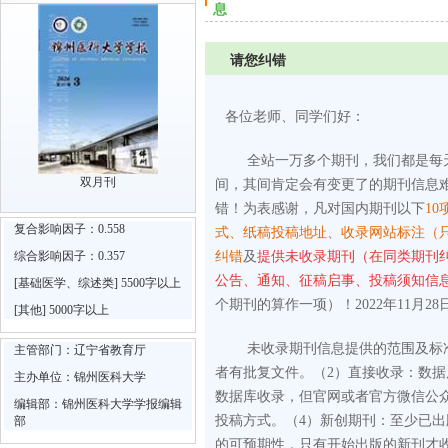
息
请您纠错
各位老师、同学们好：
全站一万多个期刊，我们都是每
双月刊
间，其间肯定会有变更了的期刊信息
错！为表感谢，凡对国内期刊以下
10
复合影响因子：0.558
式、纸稿投稿地址、收录网站标注（
综合影响因子：0.357
纠错
及
提供未收录期刊（在同类期刊
公告、通知、征稿启事、投稿须知信
[基础医学、综述类] 5500字以上
个期刊的算作一项）！2022年11月28
[其他] 5000字以上
未收录期刊信息提供的范围及标
主管部门：辽宁省教育厅
者有批复文件。
（2）直接收录：数
主办单位：锦州医科大学
数据库收录，但官网或者官方微信公
编辑部：锦州医科大学学报编辑
投稿方式。
（4）新创期刊：至少已
部
的可预期性，只有开始出版的新刊才