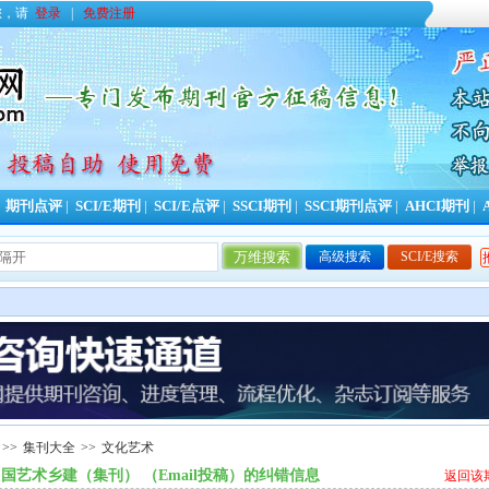
您，请
登录
|
免费注册
|
期刊点评
|
SCI/E期刊
|
SCI/E点评
|
SSCI期刊
|
SSCI期刊点评
|
AHCI期刊
|
高级搜索
SCI/E搜索
>>
集刊大全
>>
文化艺术
国艺术乡建（集刊） （Email投稿）的纠错信息
返回该