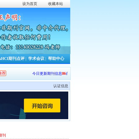
设为首页
收藏本站
AHCI期刊点评
|
学术会议
|
帮助中心
推荐
今日更新期刊信息
86
条，本周累计更新
682
条，本年累计更新
13412
条
认证信息
期刊