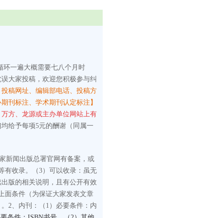
循环一遍大概需要七八个月时
耽误大家投稿，欢迎您积极参与纠
、投稿网址、编辑部电话、投稿方
心期刊标注、学术期刊认定标注】
、万方、龙源或主办单位网站上有
们均给予每项5元的酬谢（同属一
国家新闻出版总署官网有备案，或
等有收录。
（3）可以收录：虽无
续出版的相关说明，且有公开有效
上面条件（为保证大家发表文章
）。
2、内刊：
（1）必要条件：内
要条件：ISBN书号。（2）其他