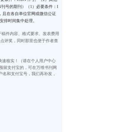
N刊号的期刊）（1）必要条件：I
构，且在各自单位官网或微信公证
门安排时间集中处理。
于稿件内容、格式要求、发表费用
予点评奖，同时那里也便于作者查
快速核
实！（请在
个人用户中心
有预留支付宝的，可在万维书刊网
户名和支付宝号，我们再补发，