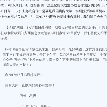
要求：同CN期刊。4、国际期刊（这里仅指大陆主办或合作出版的只有ISS
SSN刊号。（2）主办或合作方需要是我国境内大学、科研院所等科研机
号上公布有相关信息。5、其他ISSN期刊包括港澳台期刊，我们随后会专
【请在“纠错、补充”栏目处纠错；放在点评栏目那里的以点评计
】
关
等征稿和投稿须知方面信息变动请在“期刊点评”栏目反馈，我们将优先给
看参考！
纠错时请尽量写清楚信息来源，如果可能，最好截图，这样方便我们
留下支付宝或银行账号，最好支付宝。每月25日前发放上月获奖！没
公众号“万维书刊”上发送信息，提交您在万维书刊网上的注册邮箱、用
谢谢大家的支持！）
自2017年7月13日起实行！
谢谢大家一直以来的关心和支持！
万维书刊网
2017
年
7
月
12
日
星期三