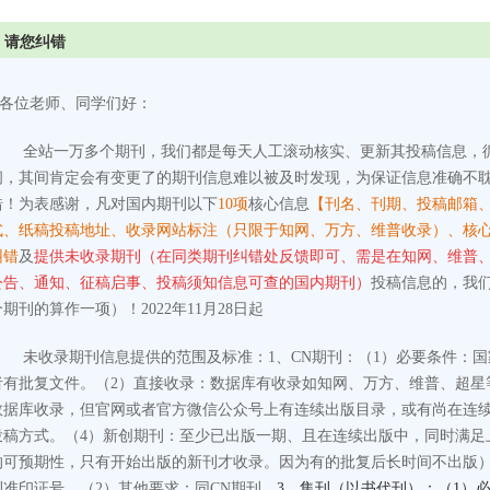
请您纠错
各位老师、同学们好：
全站一万多个期刊，我们都是每天人工滚动核实、更新其投稿信息，
间，其间肯定会有变更了的期刊信息难以被及时发现，为保证信息准确不
错！为表感谢，凡对国内期刊以下
10项
核心信息
【刊名、刊期、投稿邮箱
式、纸稿投稿地址、收录网站标注（只限于知网、万方、维普收录）、核
纠错
及
提供未收录期刊（在同类期刊纠错处反馈即可、需是在知网、维普
公告、通知、征稿启事、投稿须知信息可查的国内期刊）
投稿信息的，我
个期刊的算作一项）！2022年11月28日起
未收录期刊信息提供的范围及标准：
1、CN期刊：
（1）必要条件：
者有批复文件。
（2）直接收录：数据库有收录如知网、万方、维普、超星
数据库收录，但官网或者官方微信公众号上有连续出版目录，或有尚在连
投稿方式。
（4）新创期刊：至少已出版一期、且在连续出版中，同时满足
的可预期性，只有开始出版的新刊才收录。因为有的批复后长时间不出版
刊准印证号。
（2）其他要求：同CN期刊。
3、集刊（以书代刊）：（1）必