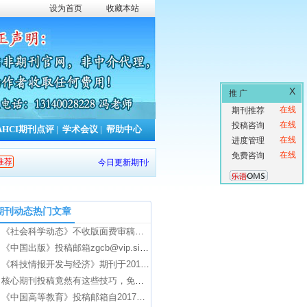
设为首页
收藏本站
X
推 广
在线
期刊推荐
在线
投稿咨询
AHCI期刊点评
|
学术会议
|
帮助中心
在线
进度管理
在线
免费咨询
推荐
今日更新期刊信息
0
条，本周累计更新
597
条，本年累计更新
1
期刊动态热门文章
《社会科学动态》不收版面费审稿费，欢迎大家投稿！
《中国出版》投稿邮箱zgcb@vip.sina.com自动回复信息
《科技情报开发与经济》期刊于2016年1月更名为《图书情报导刊》
核心期刊投稿竟然有这些技巧，免版面费甚至还有稿费！
《中国高等教育》投稿邮箱自2017年第8期起更改为zggdjy1965@sina.com！