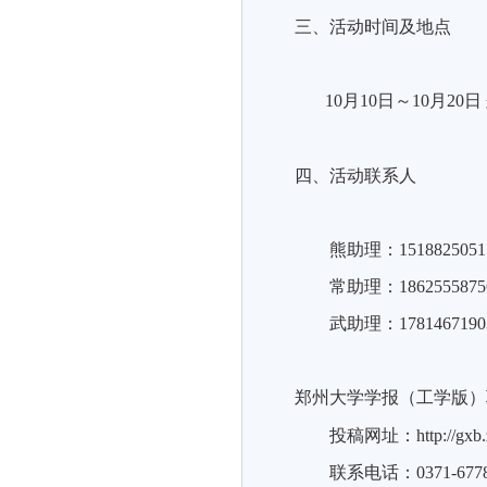
三、活动时间及地点
10
月
10
日～
10
月
20
日
四、活动联系人
熊助理：
1518825051
常助理：
1862555875
武助理：
1781467190
郑州大学学报（工学版）
投稿网址：
http://gxb
联系电话：
0371-677