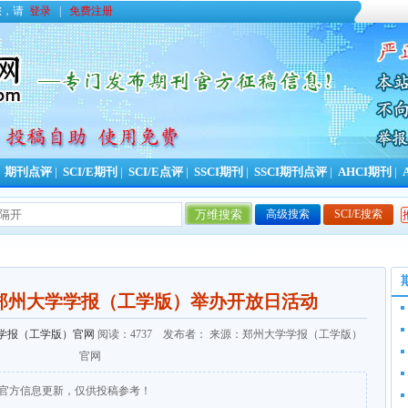
您，请
登录
|
免费注册
|
期刊点评
|
SCI/E期刊
|
SCI/E点评
|
SSCI期刊
|
SSCI期刊点评
|
AHCI期刊
|
高级搜索
SCI/E搜索
郑州大学学报（工学版）举办开放日活动
学报（工学版）官网
阅读：4737 发布者： 来源：郑州大学学报（工学版）
官网
官方信息更新，仅供投稿参考！