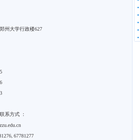
郑州大学行政楼
627
5
6
3
联系方式
：
.zzu.edu.cn
81276, 67781277