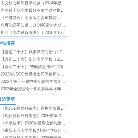
中文核心期刊目录总览（2014年版）新晋核心（蓝字）、出榜核心（红字）
为啥硕士研究生最好不要向这些期刊投稿？
《经济管理》不收版面费审稿费，欢迎大家投稿！
您可能还不知道，这1440家学术期刊不收版面费！
期刊《电力设备管理》于2016年10月正式创刊
本站推荐
【喜迎二十大】城市洪涝防治（UFRC）专栏征稿通知（官网信息）
【喜迎二十大】郑州大学学报（工学版）举办开放日活动
【喜迎二十大】“智能信息”专栏征稿通知（官网信息）
2022年LSGO大规模全局优化算法及其应用专题征文通知（官网信息）
2022年第十一届中国互联网学术年会（ICoC）征文通知（官网信息）
2022年全国理论计算机科学学术年会（NCTCS）征文通知（官网信息）
最近更新
《现代泌尿外科杂志》启用新版采编系统通知
《现代泌尿外科杂志》2026年重点选题方向
《净水技术》2026年栏目设置与重点征稿方向
《重庆工商大学学报(社会科学版)》2026年重点栏目及选题方向
《云南财经大学学报》2026年特色栏目征文选题