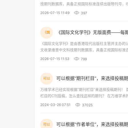
技期刊数据库，具备正规国际标准连续出版物刊号，ISSN:30
守学术严谨性原则，聚焦全球社科领域前沿动态，搭
2026-07-15 11:49
397
《国际文化学刊》无版面费——每
《国
《国际文化学刊》是由香港现代出版社主管并主办的
文收录维普中文科技期刊数据库，具备正规国际标准
则，聚焦全球文学与文化领域前沿动态，搭建专业化
2026-07-15 11:53
799
与思想碰撞，推动中外文化互鉴、文化
可以根据“期刊栏目”，来选择投稿
可以
万维学术已经实现根据“期刊栏目”来选择投稿期刊！ 首先来到万维学术网：www.wanweixueshu.com。 假如我想向开辟有“新质生产力”
栏目的C刊投稿，怎么查找这样的期刊？ 在万维学术的“投稿选刊”那里，首先在“关键词框”里输入“新质生产力”（关键词对应的是栏目），
再选中“期刊级别”的“CSSCI”，就可以搜出栏目中包含
2024-03-26 07:51
37025
可以根据“作者单位”，来选择投稿
可以