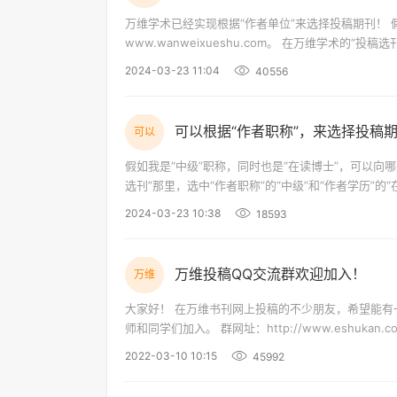
万维学术已经实现根据“作者单位”来选择投稿期刊！ 假如我是“211高校”的“在读硕士”，可以向哪些北投稿？ 首先来到万维学术：
www.wanweixueshu.com。 在万维学术的“投稿选刊”那里，选中“作者单位”的“211高校”、“作者学历”的“在读硕士”和“级别分类”的“北
核”，就可以搜出“211高校在读硕士”所发表过的北核
2024-03-23 11:04
40556
可以根据“作者职称”，来选择投稿
可以
假如我是“中级”职称，同时也是“在读博士”，可以向哪些C刊投稿？ 首先来到万维学术：www.wanweixueshu
选刊”那里，选中“作者职称”的“中级”和“作者学历”
发
2024-03-23 10:38
18593
万维投稿QQ交流群欢迎加入！
万维
大家好！ 在万维书刊网上投稿的不少朋友，希望能有一个属于大家的空间，以便相互交流学习，为此，我们又新添加了多个Q群，欢迎老
师和同学们加入。 群网址：http://www.eshukan
2022-03-10 10:15
45992