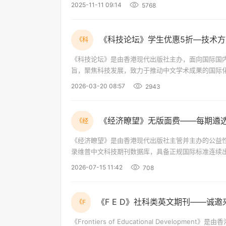
方向为：临床研究、药理与毒理、生物医药、药品鉴
2025-11-11 09:14
5768
《科技论坛》学生优惠5折—技术
《科
《科技论坛》是由香港现代出版社主办，面向国际国内
旨，聚焦科技发展，致力于推动中文学术成果的国际化传播。 为进一步汇聚学术智慧、共享实践成果，本刊现面向全
2026-03-20 08:57
2943
《经济瞭望》无版面费——每期遴
《经
《经济瞭望》是由香港现代出版社主管并主办的公益
录维普中文科技期刊数据库，具备正规国际标准连续
聚焦全球经济领域前沿动态，搭建专业化、多元化的
2026-07-15 11:42
708
想碰撞。 为进一步汇聚
《F E D》社科类英文期刊——诚邀
《F
《Frontiers of Educational Deve