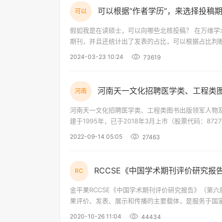
可以根据“作者学历”，来选择投稿
可以
假如我是在读硕士，可以向哪些北核投稿？ 在万维学术的“投稿选刊”那里，选中“在读硕士”和“北核”，就可以搜出在读研究生发表过的北核
期刊，并且还统计出了发表的占比，可以根据占比判断发表的可能性大小。 万维学术实现了根据
2024-03-23 10:24
73619
河南天一文化招聘医学类、工程类
河南
河南天一文化招聘医学类、工程类图书出版领军人物及相关编辑、技术负责人等岗位 一
建于1995年，已于2018年3月上市（股票代码：8
专业资格考试辅导、考试信息咨询的综合性文化教育
2022-09-14 05:05
27463
RCCSE《中国学术期刊评价研究报
RC
金平果RCCSE《中国学术期刊评价研究报告》（第六版）新鲜出炉 —其权威和核心期刊可作为科教评价数据
果评价、发表、展示和传播的主要载体，是服务于国
产物，科学的评价工作是事物不断走向成熟的重要推
2020-10-26 11:04
44434