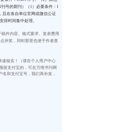
N刊号的期刊）（1）必要条件：I
构，且在各自单位官网或微信公证
门安排时间集中处理。
于稿件内容、格式要求、发表费用
予点评奖，同时那里也便于作者查
快速核
实！（请在
个人用户中心
有预留支付宝的，可在万维书刊网
户名和支付宝号，我们再补发，