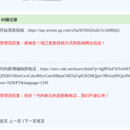
纠错记录
开始系统投稿，https://mp.weixin.qq.com/s/fqr9tfX6QAxKr5v3sMIhjQ
管理员回复：谢谢您！现已更新投稿方式和投稿网址信息！
刊内新增编辑部电话，https://navi.cnki.net/knavi/detail?p=6g8PAuFSOvJo
QNQ6USHoiGwsCzkoR8yxGmOhBejaGM5JzZqdC0i2MQjplv3BOorj8SQjaJ9t
orm=NZKPT&language=CHS
管理员回复：您好！刊内标注的是邮购电话，我们不做公布！
首页 上一页 1
下一页
尾页