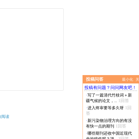
投稿问答
最小化
投稿有问题？问问网友吧！
·
写了一篇清代竹枝词＋新
疆气候的论文，...
1回答
·
进入终审要等多久呀
1回
答
放阅读
·
新污染物治理方向的有没
有快一点的期刊
1回答
·
哪些期刊还收中国近现代
史的稿件呢？顶...
3回答