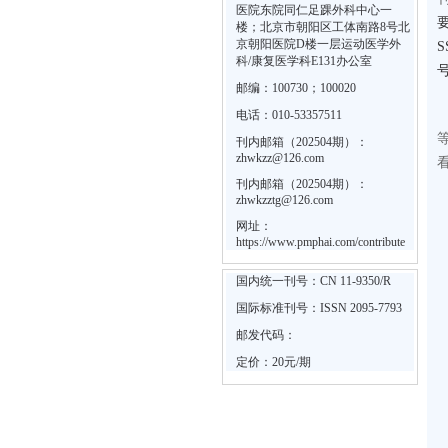
医院东院同仁足踝外科中心一
楼；北京市朝阳区工体南路8号北
京朝阳医院D楼一层运动医学外
科/康复医学科E131办公室
邮编：100730；100020
电话：010-53357511
刊内邮箱（202504期）：
zhwkzz@126.com
刊内邮箱（202504期）：
zhwkzztg@126.com
网址：
https://www.pmphai.com/contribute
国内统一刊号：CN 11-9350/R
国际标准刊号：ISSN 2095-7793
邮发代码：
定价：20元/期