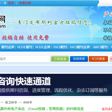
您，请
登录
|
免费注册
|
期刊点评
|
SCI/E期刊
|
SCI/E点评
|
SSCI期刊
|
SSCI期刊点评
|
AHCI期刊
|
高级搜索
SCI/E搜索
>>
医卫科学
>>
外科学
踝外科电子杂志 （Email投稿；官网投稿）的纠错信息
返回该