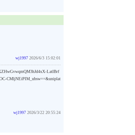
wj1997
2026/6/3 15:02:01
HXZHwGvwqmQM3hJd4xX-LatlBrf
OC-CMljNEiPIM_ubsw==&uniplat
wj1997
2026/3/22 20:55:24