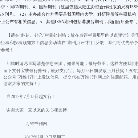
要求：同CN期刊。4、国际期刊（这里仅指大陆主办或合作出版的只有ISS
SSN刊号。（2）主办或合作方需要是我国境内大学、科研院所等科研机
号上公布有相关信息。5、其他ISSN期刊包括港澳台期刊，我们随后会专
【请在“纠错、补充”栏目处纠错；放在点评栏目那里的以点评计
】
关
等征稿和投稿须知方面信息变动请在“期刊点评”栏目反馈，我们将优先给
看参考！
纠错时请尽量写清楚信息来源，如果可能，最好截图，这样方便我们
留下支付宝或银行账号，最好支付宝。每月25日前发放上月获奖！没
公众号“万维书刊”上发送信息，提交您在万维书刊网上的注册邮箱、用
谢谢大家的支持！）
自2017年7月13日起实行！
谢谢大家一直以来的关心和支持！
万维书刊网
2017
年
7
月
12
日
星期三