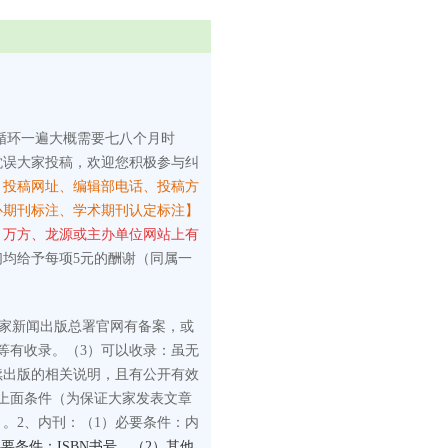
循环一遍大概需要七八个月时
耽误大家投稿，欢迎您积极参与纠
、投稿网址、编辑部电话、投稿方
心期刊标注、学术期刊认定标注】
、万方、龙源或主办单位网站上有
们均给予每项5元的酬谢（同属一
国家新闻出版总署官网有备案，或
等有收录。
（3）可以收录：虽无
续出版的相关说明，且有公开有效
上面条件（为保证大家发表文章
）。
2、内刊：
（1）必要条件：内
要条件：ISBN书号。（2）其他