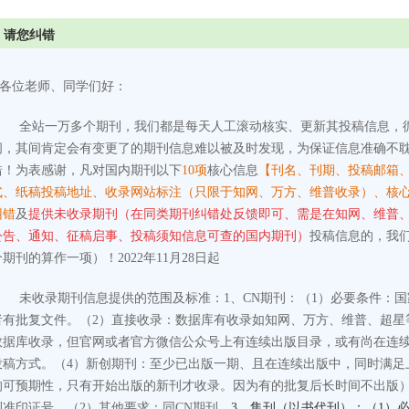
请您纠错
各位老师、同学们好：
全站一万多个期刊，我们都是每天人工滚动核实、更新其投稿信息，
间，其间肯定会有变更了的期刊信息难以被及时发现，为保证信息准确不
错！为表感谢，凡对国内期刊以下
10项
核心信息
【刊名、刊期、投稿邮箱
式、纸稿投稿地址、收录网站标注（只限于知网、万方、维普收录）、核
纠错
及
提供未收录期刊（在同类期刊纠错处反馈即可、需是在知网、维普
公告、通知、征稿启事、投稿须知信息可查的国内期刊）
投稿信息的，我
个期刊的算作一项）！2022年11月28日起
未收录期刊信息提供的范围及标准：
1、CN期刊：
（1）必要条件：
者有批复文件。
（2）直接收录：数据库有收录如知网、万方、维普、超星
数据库收录，但官网或者官方微信公众号上有连续出版目录，或有尚在连
投稿方式。
（4）新创期刊：至少已出版一期、且在连续出版中，同时满足
的可预期性，只有开始出版的新刊才收录。因为有的批复后长时间不出版
刊准印证号。
（2）其他要求：同CN期刊。
3、集刊（以书代刊）：（1）必