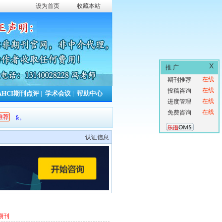
设为首页
收藏本站
X
推 广
在线
期刊推荐
在线
投稿咨询
AHCI期刊点评
|
学术会议
|
帮助中心
在线
进度管理
在线
免费咨询
推荐
今日更新期刊信息
0
条，本周累计更新
753
条
认证信息
期刊