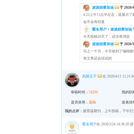
波波妞要加油
于 2026/4
4.22上午11点半左右，就显
会不会有回复
匿名用户
>
波波妞要加油
于
今天投稿20天了，还没有消息
波波妞要加油
于 2026/5
马上一个月，今天收到了编辑邮
有文章还会试试的
高斯王子
在 2026/4/11 11:2
审稿时间：
5日内
我的职
是否录用：
退稿
发表排
我的点评：
避雷该期刊，上午投稿，下午打
匿名用户
在 2026/2/24 14:38:2