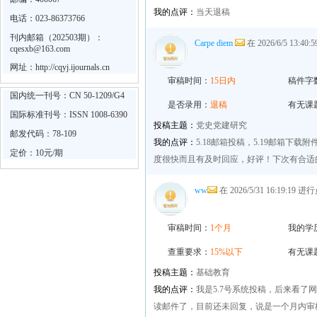
我的点评：
当天退稿
电话：023-86373766
刊内邮箱（202503期）：
Carpe diem
在 2026/6/5 13:4
cqesxb@163.com
网址：
http://cqyj.ijournals.cn
审稿时间：
15日内
稿件字
国内统一刊号：CN 50-1209/G4
是否录用：
退稿
有无课
国际标准刊号：ISSN 1008-6390
投稿主题：
党史党建研究
邮发代码：78-109
我的点评：
5.18邮箱投稿，5.19邮箱下
定价：10元/期
度很快而且有及时回应，好评！下次有合适
ww
在 2026/5/31 16:19:19 
审稿时间：
1个月
我的学
查重要求：
15%以下
有无课
投稿主题：
基础教育
我的点评：
我是5.7号系统投稿，后来看了
读邮件了，目前还未回复，说是一个月内审