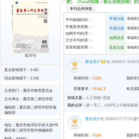
费）（Email投稿；勤云系统投稿）
本刊点评浏览
常规出版
审稿时间
平均审稿时间：
-
常规发表排期：
-
常规出版
审稿时间
知网平均时滞：
-
知网首发
审稿时间
万方平均时滞：
-
首发纸版排期：
-
首发出版
审稿时间
双月刊
匿名用户
在 2026/6/11 16:0
复合影响因子：0.482
综合影响因子：0.208
审稿时间：
5日内
我的学
查重要求：
10%以下
有无课
主管部门：重庆市教育委员会
投稿主题：
人工智能+思政
主办单位：重庆第二师范学院
我的点评：
硕一导二，6月8号上午邮箱投
编辑部：重庆第二师范学院学报
编辑部
匿名用户
在 2026/6/5 17:27:53
地址：重庆市南岸区学府大道9号
重庆第二师范学院学报编辑部
审稿时间：
5日内
我的学
邮编：400067