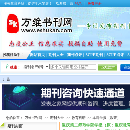
服务教育科研，促进学术发展！
欢迎您，请
登录
|
免费注册
投稿好助手！
网站首页
|
期刊大全
|
期刊点评
|
SCI/E期刊
|
SCI/E点评
|
S
搜索：
高
广告
您的位置：
万维书刊网
>>
期刊大全
>>
教育科研
>>
本科学报（教研）
重庆第二师范学院学报（原：重庆教
期刊封面