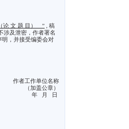
（论
文
题
目）
”
,
稿
不涉及泄密，作者署名
声明，并接受编委会对
作者工作单位名称
（加盖公章）
年
月
日