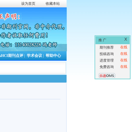
设为首页
收藏本站
X
推 广
在线
期刊推荐
在线
投稿咨询
AHCI期刊点评
|
学术会议
|
帮助中心
在线
进度管理
在线
免费咨询