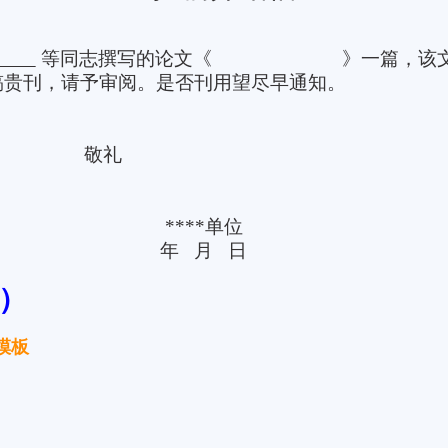
等同志撰写的论文《
》一篇，该
稿贵刊，请予审阅。是否刊用望尽早通知。
敬礼
****
单位
年
月
日
）
模板