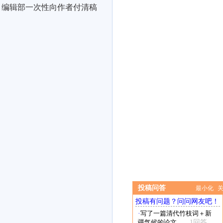
。编辑部一次性向作者付清稿
投稿问答
最小化
投稿有问题？问问网友吧！
·
写了一篇清代竹枝词＋新
疆气候的论文，...
1回答