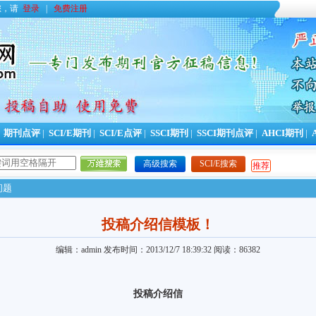
您，请
登录
|
免费注册
|
期刊点评
|
SCI/E期刊
|
SCI/E点评
|
SSCI期刊
|
SSCI期刊点评
|
AHCI期刊
|
高级搜索
SCI/E搜索
推荐
问题
投稿介绍信模板！
编辑：admin
发布时间：2013/12/7 18:39:32
阅读：86382
投稿介绍信