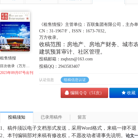
学
《租售情报》主管单位：百联集团有限公司，主办
CN：31-1967/F，ISSN：1673-7032。
万方收录。
收稿范围：房地产、房地产财务、城市
建筑预算审计、社区管理。
租售情报
投稿邮箱：zsqbzzs@163.com
目次收录（万方、超星）
投稿QQ：2943583407
2023年09月07号出刊
认证信息
组稿信息认证
编辑ＱＱ（51次）
收藏
投稿须知
已录用稿件
留言
1
、稿件须以电子文档形式发送，采用
Word
格式，
来稿一律不退
2
、本刊编辑部对来稿有修改权，不愿改动者请事先说明。
论文