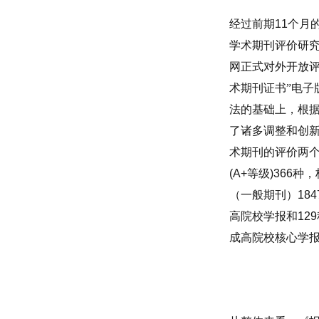
经过前期
11
个月
学术期刊评价研
网正式对外开放评
术期刊证书”电子
法的基础上，根
了诸多调整和创
术期刊的评价两
(A+
等级
)366
种，
（一般期刊）
184
高院校学报和
129
成高院校核心学