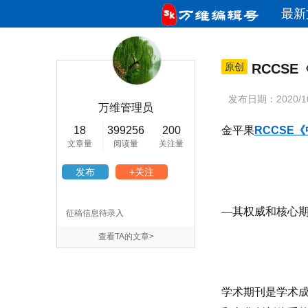
最新
原创
RCCS
发布日期：2020/10/
万维管理员
18
399256
200
金平果
RCCSE
《
文章量
阅读量
关注量
发布
+关注
—其权威和核心
征稿信息待录入
查看TA的文章>
学术期刊是学术