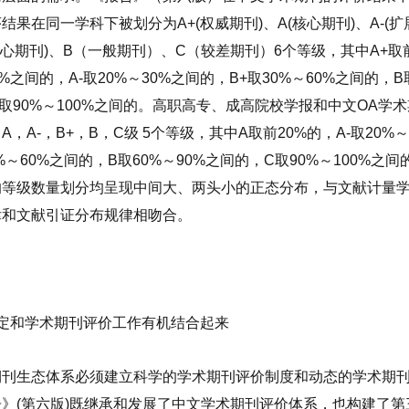
序结果在同一学科下被划分为
A+(
权威期刊
)
、
A(
核心期刊
)
、
A-(
扩
心期刊
)
、
B
（一般期刊）、
C
（较差期刊）
6
个等级，其中
A+
取
0%
之间的，
A-
取
20%
～
30%
之间的，
B+
取
30%
～
60%
之间的，
B
取
90%
～
100%
之间的。高职高专、成高院校学报和中文
OA
学术
：
A
，
A-
，
B+
，
B
，
C
级
5
个等级，其中
A
取前
20%
的，
A-
取
20%
～
%
～
60%
之间的，
B
取
60%
～
90%
之间的，
C
取
90%
～
100%
之间
的等级数量划分均呈现中间大、两头小的正态分布，与文献计量
律和文献引证分布规律相吻合。
定和学术期刊评价工作有机结合起来
期刊生态体系必须建立科学的学术期刊评价制度和动态的学术期
告》
(
第六版
)
既继承和发展了中文学术期刊评价体系，也构建了第