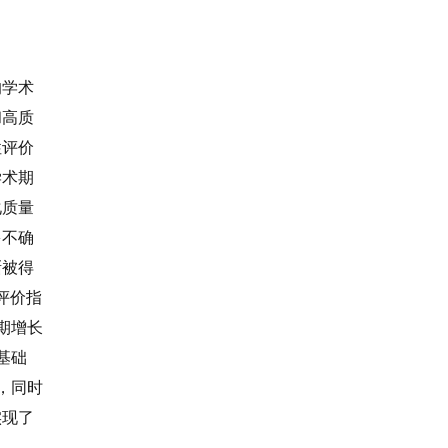
的学术
和高质
性评价
学术期
化质量
多不确
渐被得
评价指
期增长
基础
，同时
实现了