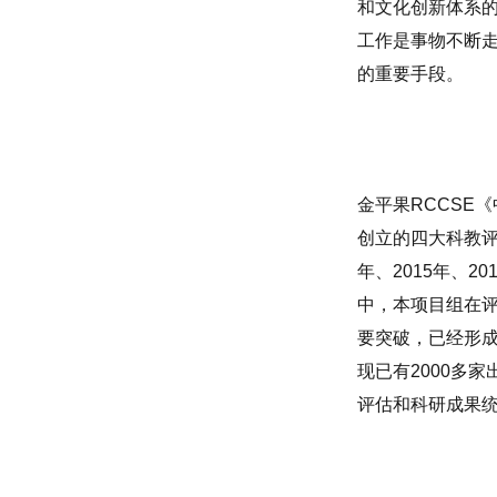
和文化创新体系
工作是事物不断
的重要手段。
金平果
RCCSE
《
创立的四大科教
年、
2015
年、
20
中，本项目组在
要突破，已经形
现已有
2000
多家
评估和科研成果