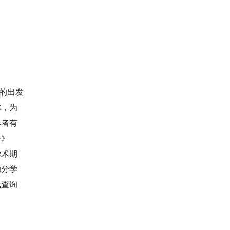
作的出发
撑，为
作者有
告》
学术期
的分学
线查询