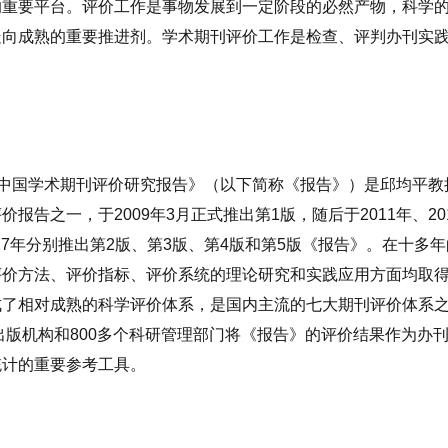
的重要平台。评价工作是事物发展到一定阶段的必然产物，科学
走向成熟的重要推进剂。学术期刊评价工作是检查、评判办刊实
中国学术期刊评价研究报告》（以下简称《报告》）是邱均平教
评价报告之一，于
2009
年
3
月正式推出第
1
版，随后于
2011
年、
20
17
年分别推出第
2
版、第
3
版、第
4
版和第
5
版《报告》。在十多年
评价方法、评价指标、评价系统的理论研究和实践应用方面均取
成了相对成熟的科学评价体系，是国内主流的七大期刊评价体系
出版机构和
800
多个科研管理部门将《报告》的评价结果作为办
统计的重要参考工具。