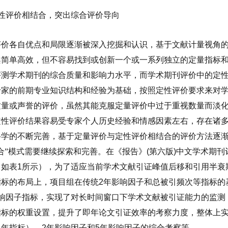
性评价相结合，突出综合评价导向
评价各自优点和局限逐渐被深入挖掘和认识，基于文献计量视角
案简单高效，但不容易找到或创新一个或一系列独立的定量指标
评测学术期刊的综合质量和影响力水平，而学术期刊评价中的定
专家的前期专业知识结构和经验为基础，按照定性评价要求来对
质量或声誉的评价，虽然其能克服定量评价中过于重视数量而淡
定性评价结果容易受专家个人历史经验和情感因素左右，存在诸
科学的不断完善，基于定量评价与定性评价相结合的评价方法逐
合”模式需要继续探索和完善。在《报告》
(
第六版
)
中文学术期刊
（如表
1
所示），为了适应当前学术文献引证峰值后移和引用半衰
指标的布局上，项目组在传统
2
年影响因子和总被引频次等指标的
响因子指标，实现了对长时间窗口下学术文献被引证能力的监测
指标的权重设置，提升了即年论文引证效率的考察力度，整体上
即年指标）、
2
年影响因子和
5
年影响因子的综合考察等。