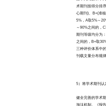
术期刊按得分排
心期刊
)
、
B+(
准核
5%
，
A
取
5%
～
2
～
90%
之间的，
C
期刊等级均分为
之间的，
B+
取
30
三种评价体系中
刊载文量分布规
5
）将学术期刊认
健全完善的学术
淘汰机制。《报