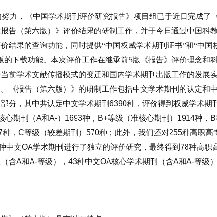
的努力，《中国学术期刊评价研究报告》项目组已于近日完成了
究报告（第六版）》评价结果的研制工作，并于今日通过中国科
价结果的查询功能，同时提供“中国权威学术期刊证书”和“中国
版的下载功能。本次评价工作在继承前
5
版《报告》评价理念和
据当前学术文献传播模式的变迁和国内学术期刊出版工作的发展
新。《报告（第六版）》的研制工作包括中文学术期刊的认定和
个部分，其中共认定中文学术期刊
6390
种，评价得到权威学术期
核心期刊（
A
和
A-
）
1693
种，
B+
等级（准核心期刊）
1914
种，
B
7
种，
C
等级（较差期刊）
570
种；此外，我们还对
255
种高职高
种中文
OA
学术期刊进行了独立的评价研究，最终得到
78
种高职
报（含
A
和
A-
等级），
43
种中文
OA
核心学术期刊（含
A
和
A-
等级