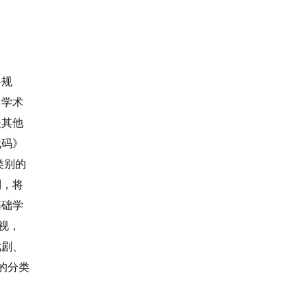
科规
，学术
是其他
代码》
类别的
别，将
基础学
视，
戏剧、
的分类