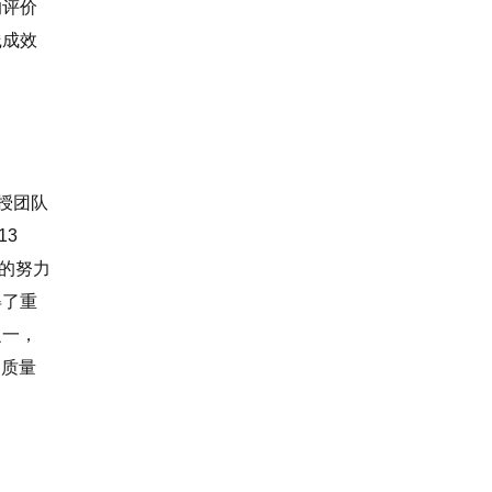
的评价
践成效
授团队
13
的努力
得了重
之一，
刊质量