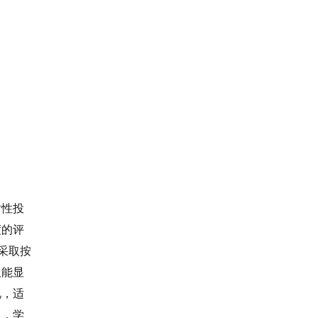
对性投
度的评
采取按
仅能显
况，适
中，学