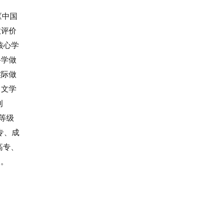
《中国
教评价
核心学
科学做
实际做
中文学
刊
等级
专、成
高专、
）。