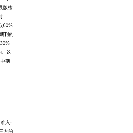
展版核
前
取
60%
期刊的
30%
的。这
学中期
刊准入
-
三方的