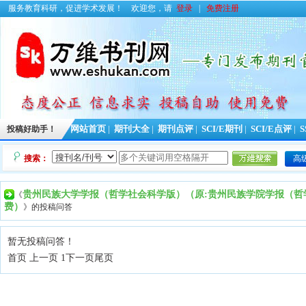
服务教育科研，促进学术发展！
欢迎您，请
登录
|
免费注册
投稿好助手！
网站首页
|
期刊大全
|
期刊点评
|
SCI/E期刊
|
SCI/E点评
|
S
搜索：
高
贵州民族大学学报（哲学社会科学版）（原:贵州民族学院学报（哲
《
费）
》的投稿问答
暂无投稿问答！
首页 上一页 1
下一页
尾页