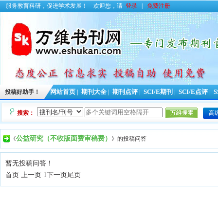
服务教育科研，促进学术发展！
欢迎您，请
登录
|
免费注册
投稿好助手！
网站首页
|
期刊大全
|
期刊点评
|
SCI/E期刊
|
SCI/E点评
|
S
搜索：
高
公益研究（不收版面费审稿费）
《
》的投稿问答
暂无投稿问答！
首页 上一页 1
下一页
尾页