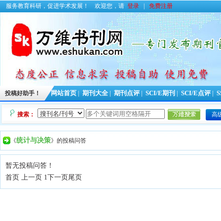
服务教育科研，促进学术发展！
欢迎您，请
登录
|
免费注册
投稿好助手！
网站首页
|
期刊大全
|
期刊点评
|
SCI/E期刊
|
SCI/E点评
|
S
搜索：
高
统计与决策
《
》的投稿问答
暂无投稿问答！
首页 上一页 1
下一页
尾页