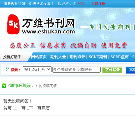
服务教育科研，促进学术发展！
欢迎您，请
登录
|
免费注册
投稿好助手！
网站首页
|
期刊大全
|
期刊点评
|
SCI/E期刊
|
SCI/E点评
|
S
搜索：
高
城市环境设计
《
》的投稿问答
暂无投稿问答！
首页 上一页 1
下一页
尾页