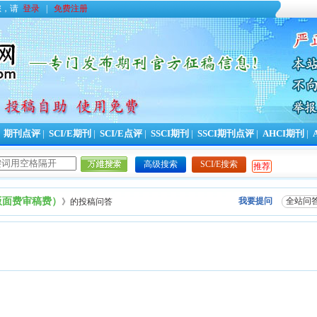
您，请
登录
|
免费注册
|
期刊点评
|
SCI/E期刊
|
SCI/E点评
|
SSCI期刊
|
SSCI期刊点评
|
AHCI期刊
|
高级搜索
SCI/E搜索
推荐
版面费审稿费）
我要提问
全站问
》的投稿问答