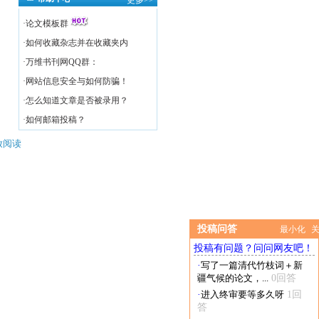
更多>>
·
论文模板群
·
如何收藏杂志并在收藏夹内
·
万维书刊网QQ群：
·
网站信息安全与如何防骗！
·
怎么知道文章是否被录用？
·
如何邮箱投稿？
放阅读
投稿问答
最小化
投稿有问题？问问网友吧！
·
写了一篇清代竹枝词＋新
疆气候的论文，...
0回答
·
进入终审要等多久呀
1回
答