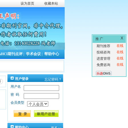
设为首页
收藏本站
X
推 广
在线
期刊推荐
在线
投稿咨询
AHCI期刊点评
|
学术会议
|
帮助中心
在线
进度管理
在线
免费咨询
用户登录
忘记密码？
答
用户名
密码
会员类型
帮助中心