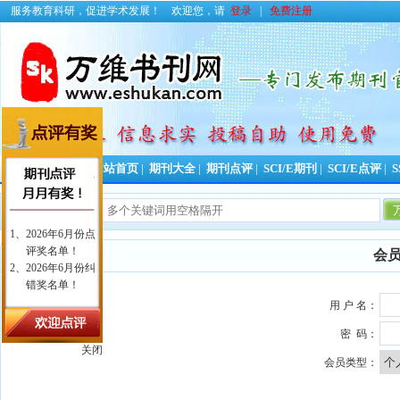
服务教育科研，促进学术发展！
欢迎您，请
登录
|
免费注册
投稿好助手！
网站首页
|
期刊大全
|
期刊点评
|
SCI/E期刊
|
SCI/E点评
|
S
会
用 户 名：
密 码：
关闭
会员类型：