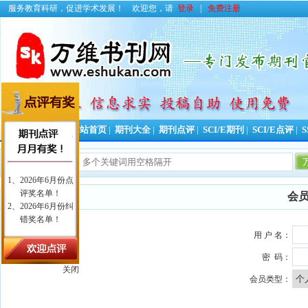
服务教育科研，促进学术发展！
欢迎您，请
登录
|
免费注册
投稿好助手！
网站首页
|
期刊大全
|
期刊点评
|
SCI/E期刊
|
SCI/E点评
|
S
今日更新期刊信息
会
用 户 名：
密 码：
关闭
会员类型：